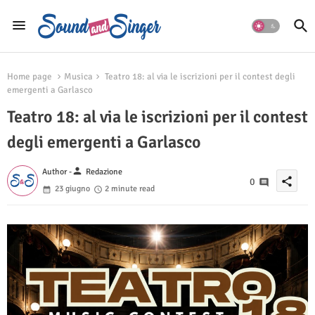
Home page
Musica
Teatro 18: al via le iscrizioni per il contest degli
emergenti a Garlasco
Teatro 18: al via le iscrizioni per il contest
degli emergenti a Garlasco
person
Author -
Redazione
share
0
23 giugno
2 minute read