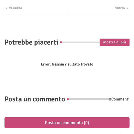
Twit
Wha
VECCHIA
NUOVA
ter
tsap
p
Potrebbe piacerti
Mostra di più
Error:
Nessun risultato trovato
Posta un commento
0Commenti
Posta un commento (0)