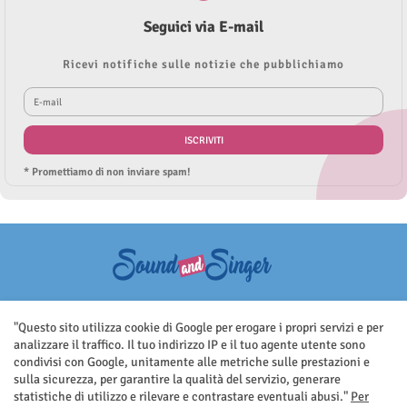
Seguici via E-mail
Ricevi notifiche sulle notizie che pubblichiamo
* Promettiamo di non inviare spam!
Questo sito non rappresenta una testata giornalistica in quanto viene
aggiornato senza nessuna periodicità. Non può pertanto considerarsi
"Questo sito utilizza cookie di Google per erogare i propri servizi e per
un prodotto editoriale ai sensi della legge n.62 del 7.03.2001
analizzare il traffico. Il tuo indirizzo IP e il tuo agente utente sono
condivisi con Google, unitamente alle metriche sulle prestazioni e
sulla sicurezza, per garantire la qualità del servizio, generare
statistiche di utilizzo e rilevare e contrastare eventuali abusi."
Per