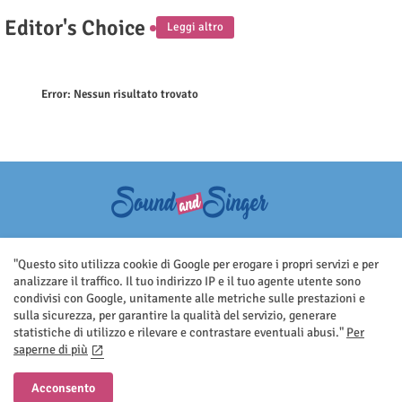
Editor's Choice
Leggi altro
Error:
Nessun risultato trovato
Questo sito non rappresenta una testata giornalistica in quanto viene
aggiornato senza nessuna periodicità. Non può pertanto considerarsi
"Questo sito utilizza cookie di Google per erogare i propri servizi e per
un prodotto editoriale ai sensi della legge n.62 del 7.03.2001
analizzare il traffico. Il tuo indirizzo IP e il tuo agente utente sono
condivisi con Google, unitamente alle metriche sulle prestazioni e
sulla sicurezza, per garantire la qualità del servizio, generare
statistiche di utilizzo e rilevare e contrastare eventuali abusi."
Per
saperne di più
Home
Contatti
Privacy Policy
Acconsento
All Right Reserved Copyright ©Sound And Singer