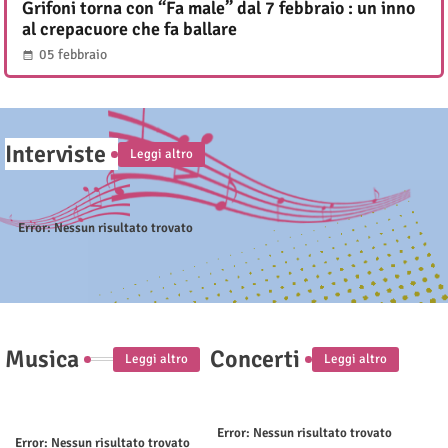
Grifoni torna con “Fa male” dal 7 febbraio : un inno
al crepacuore che fa ballare
05 febbraio
Interviste
Leggi altro
Error:
Nessun risultato trovato
Musica
Concerti
Leggi altro
Leggi altro
Error:
Nessun risultato trovato
Error:
Nessun risultato trovato