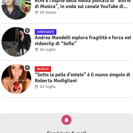
RON è l'ospite della nuova puntata di "Storie
di Musica", in onda sul canale YouTube di
Alberto Salerno
02 marzo
EMERGENTI
Andrea Mandelli esplora fragilità e forza nel
videoclip di “Sofia”
04 luglio
MUSICA
“Sotto la pelle d'estate” è il nuovo singolo di
Roberta Modìgliani
02 luglio