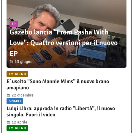
EP
Gazebo lancia "From Pasha With
Love": Quattro versioni per il nuovo
EP
13 giugno
EMERGENTI
E’ uscito “Sono Mannie Mims” il nuovo brano
amapiano
22 dicembre
SINGOLI
Luigi Libra: approda in radio “Libertà”, il nuovo
singolo. Fuori il video
12 aprile
EMERGENTI