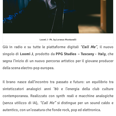
Loomi J - Ph. by Lorenzo Montanelli
Già in radio e su tutte le piattaforme digitali
“
Call Me
”
, il nuovo
singolo di
Loomi J
, prodotto da
PPG Studios – Tuscany - Italy
, che
segna l’inizio di un nuovo percorso artistico per il giovane producer
della scena electro-pop europea.
Il brano nasce dall’incontro tra passato e futuro: un equilibrio tra
sintetizzatori analogici anni ’80 e l’energia della club culture
contemporanea. Realizzato con synth reali e macchine analogiche
(senza utilizzo di IA),
“Call Me”
si distingue per un sound caldo e
autentico, con un’ossatura che fonde rock, pop ed elettronica.