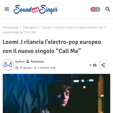
Home page
Emergenti
Loomi J rilancia l’electro-pop europeo con il
nuovo singolo “Call Me”
Loomi J rilancia l’electro-pop europeo
con il nuovo singolo “Call Me”
person
Author -
Redazione
share
0
20 giugno
1 minute read