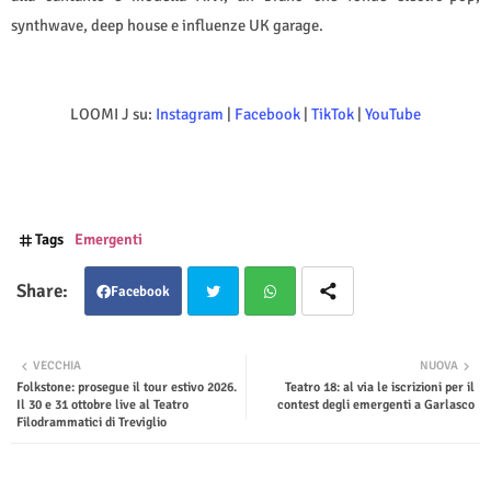
synthwave, deep house e influenze UK garage.
LOOMI J su:
Instagram
|
Facebook
|
TikTok
|
YouTube
Tags
Emergenti
Facebook
Twit
Wha
VECCHIA
NUOVA
Folkstone: prosegue il tour estivo 2026.
Teatro 18: al via le iscrizioni per il
ter
tsap
Il 30 e 31 ottobre live al Teatro
contest degli emergenti a Garlasco
Filodrammatici di Treviglio
p