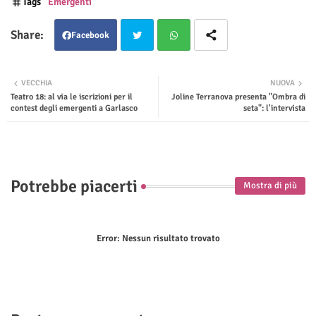
Tags
Emergenti
Facebook
Twit
Wha
VECCHIA
NUOVA
Teatro 18: al via le iscrizioni per il
Joline Terranova presenta "Ombra di
ter
tsap
contest degli emergenti a Garlasco
seta": l'intervista
p
Potrebbe piacerti
Mostra di più
Error:
Nessun risultato trovato