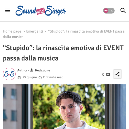
Home page
Emergenti
“Stupido”: la rinascita emotiva di EVENT passa
dalla musica
“Stupido”: la rinascita emotiva di EVENT
passa dalla musica
person
Author -
Redazione
share
0
25 giugno
2 minute read