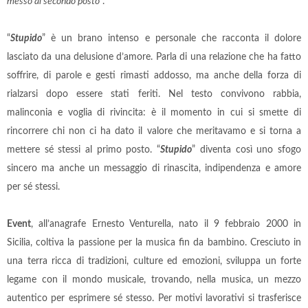
messo al secondo posto
”.
“
Stupido
” è un brano intenso e personale che racconta il dolore
lasciato da una delusione d’amore. Parla di una relazione che ha fatto
soffrire, di parole e gesti rimasti addosso, ma anche della forza di
rialzarsi dopo essere stati feriti. Nel testo convivono rabbia,
malinconia e voglia di rivincita: è il momento in cui si smette di
rincorrere chi non ci ha dato il valore che meritavamo e si torna a
mettere sé stessi al primo posto. “
Stupido
” diventa così uno sfogo
sincero ma anche un messaggio di rinascita, indipendenza e amore
per sé stessi.
Event
, all’anagrafe Ernesto Venturella, nato il 9 febbraio 2000 in
Sicilia, coltiva la passione per la musica fin da bambino. Cresciuto in
una terra ricca di tradizioni, culture ed emozioni, sviluppa un forte
legame con il mondo musicale, trovando, nella musica, un mezzo
autentico per esprimere sé stesso. Per motivi lavorativi si trasferisce