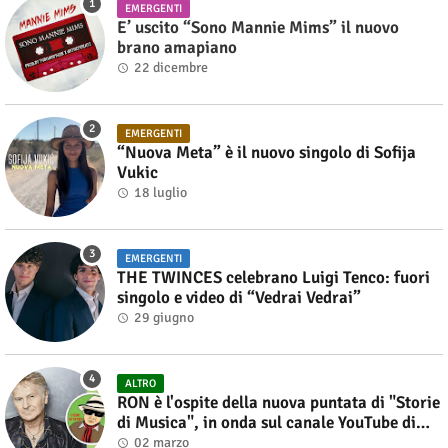
EMERGENTI
E’ uscito “Sono Mannie Mims” il nuovo
brano amapiano
22 dicembre
EMERGENTI
“Nuova Meta” è il nuovo singolo di Sofija
Vukic
18 luglio
EMERGENTI
THE TWINCES celebrano Luigi Tenco: fuori
singolo e video di “Vedrai Vedrai”
29 giugno
ALTRO
RON è l'ospite della nuova puntata di "Storie
di Musica", in onda sul canale YouTube di
Alberto Salerno
02 marzo