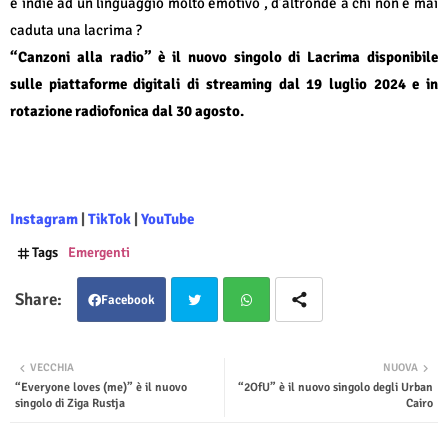
e indie ad un linguaggio molto emotivo , d’altronde a chi non è mai
caduta una lacrima ?
“Canzoni alla radio” è il nuovo singolo di Lacrima disponibile
sulle piattaforme digitali di streaming dal 19 luglio 2024 e in
rotazione radiofonica dal 30 agosto.
Instagram
|
TikTok
|
YouTube
Tags
Emergenti
Facebook
Twit
Wha
VECCHIA
NUOVA
“Everyone loves (me)” è il nuovo
“2OfU” è il nuovo singolo degli Urban
ter
tsap
singolo di Ziga Rustja
Cairo
p