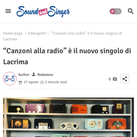
Home page
Emergenti
“Canzoni alla radio” è il nuovo singolo di
Lacrima
“Canzoni alla radio” è il nuovo singolo di
Lacrima
person
Author -
Redazione
share
0
27 agosto
2 minute read