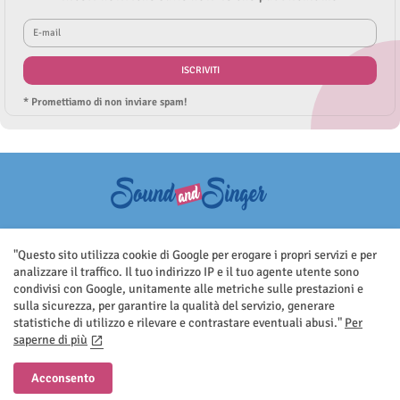
* Promettiamo di non inviare spam!
Questo sito non rappresenta una testata giornalistica in quanto viene
aggiornato senza nessuna periodicità. Non può pertanto considerarsi
"Questo sito utilizza cookie di Google per erogare i propri servizi e per
un prodotto editoriale ai sensi della legge n.62 del 7.03.2001
analizzare il traffico. Il tuo indirizzo IP e il tuo agente utente sono
condivisi con Google, unitamente alle metriche sulle prestazioni e
sulla sicurezza, per garantire la qualità del servizio, generare
statistiche di utilizzo e rilevare e contrastare eventuali abusi."
Per
saperne di più
Home
Contatti
Privacy Policy
Acconsento
All Right Reserved Copyright ©Sound And Singer