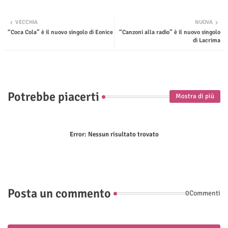
Twit
Wha
VECCHIA
NUOVA
“Coca Cola” è il nuovo singolo di Eonice
“Canzoni alla radio” è il nuovo singolo
ter
tsap
di Lacrima
p
Potrebbe piacerti
Mostra di più
Error:
Nessun risultato trovato
Posta un commento
0Commenti