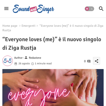
Home page
Emergenti
“Everyone loves (me)” è il nuovo singolo di Ziga
Rustja
“Everyone loves (me)” è il nuovo singolo
di Ziga Rustja
person
Author -
Redazione
share
0
26 agosto
1 minute read