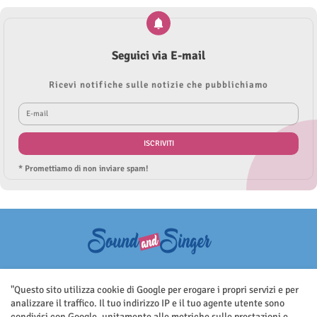
Seguici via E-mail
Ricevi notifiche sulle notizie che pubblichiamo
* Promettiamo di non inviare spam!
Questo sito non rappresenta una testata giornalistica in quanto viene
aggiornato senza nessuna periodicità. Non può pertanto considerarsi
"Questo sito utilizza cookie di Google per erogare i propri servizi e per
un prodotto editoriale ai sensi della legge n.62 del 7.03.2001
analizzare il traffico. Il tuo indirizzo IP e il tuo agente utente sono
condivisi con Google, unitamente alle metriche sulle prestazioni e