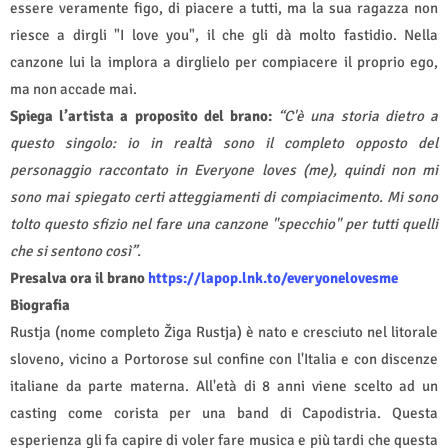
essere veramente figo, di piacere a tutti, ma la sua ragazza non
riesce a dirgli "I love you", il che gli dà molto fastidio. Nella
canzone lui la implora a dirglielo per compiacere il proprio ego,
ma non accade mai.
Spiega l’artista a proposito del brano:
“C'è una storia dietro a
questo singolo: io in realtà sono il completo opposto del
personaggio raccontato in Everyone loves (me), quindi non mi
sono mai spiegato certi atteggiamenti di compiacimento. Mi sono
tolto questo sfizio nel fare una canzone "specchio" per tutti quelli
che si sentono così”.
Presalva ora il brano
https://lapop.lnk.to/everyonelovesme
Biografia
Rustja (nome completo Žiga Rustja) è nato e cresciuto nel litorale
sloveno, vicino a Portorose sul confine con l'Italia e con discenze
italiane da parte materna. All'età di 8 anni viene scelto ad un
casting come corista per una band di Capodistria. Questa
esperienza gli fa capire di voler fare musica e più tardi che questa