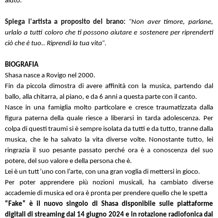
aiuto.
Spiega l'artista a proposito del brano:
“
Non aver timore, parlane,
urlalo a tutti coloro che ti possono aiutare e sostenere per riprenderti
ciò che è tuo.. Riprendi la tua vita
”.
BIOGRAFIA
Shasa nasce a Rovigo nel 2000.
Fin da piccola dimostra di avere affinità con la musica, partendo dal
ballo, alla chitarra, al piano, e da 6 anni a questa parte con il canto.
Nasce in una famiglia molto particolare e cresce traumatizzata dalla
figura paterna della quale riesce a liberarsi in tarda adolescenza. Per
colpa di questi traumi si è sempre isolata da tutti e da tutto, tranne dalla
musica, che le ha salvato la vita diverse volte. Nonostante tutto, lei
ringrazia il suo pesante passato perché ora è a conoscenza del suo
potere, del suo valore e della persona che è.
Lei è un tutt’uno con l’arte, con una gran voglia di mettersi in gioco.
Per poter apprendere più nozioni musicali, ha cambiato diverse
accademie di musica ed ora è pronta per prendere quello che le spetta
“Fake” è il nuovo singolo di Shasa disponibile sulle piattaforme
digitali di streaming dal 14 giugno 2024 e in rotazione radiofonica dal