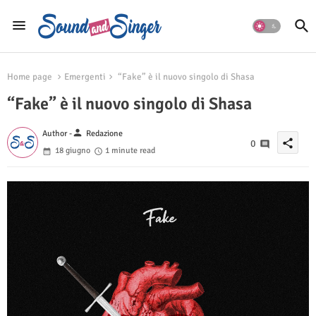
Home page
Emergenti
“Fake” è il nuovo singolo di Shasa
“Fake” è il nuovo singolo di Shasa
person
Author -
Redazione
share
0
18 giugno
1 minute read