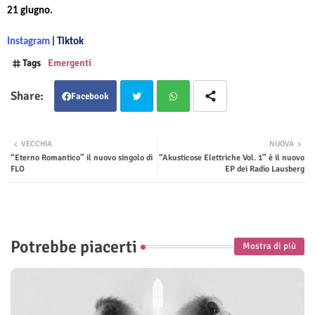
21 giugno.
|
Instagram
Tiktok
Tags
Emergenti
Facebook
Twit
Wha
VECCHIA
NUOVA
“Eterno Romantico” il nuovo singolo di
“Akusticose Elettriche Vol. 1” è il nuovo
ter
tsap
FLO
EP dei Radio Lausberg
p
Potrebbe piacerti
Mostra di più