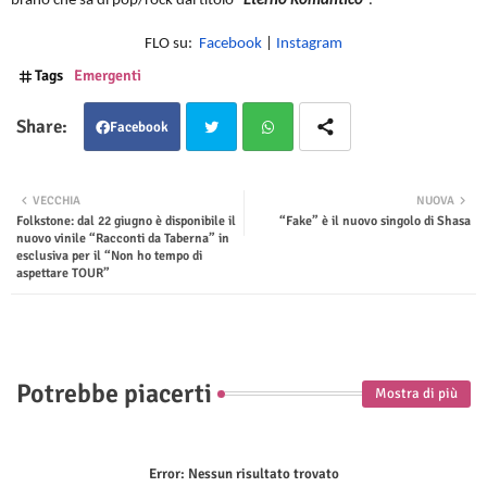
brano che sa di pop/rock dal titolo “
Eterno Romantico
”.
FLO su:
Facebook
|
Instagram
Tags
Emergenti
Facebook
Twit
Wha
VECCHIA
NUOVA
Folkstone: dal 22 giugno è disponibile il
“Fake” è il nuovo singolo di Shasa
ter
tsap
nuovo vinile “Racconti da Taberna” in
esclusiva per il “Non ho tempo di
p
aspettare TOUR”
Potrebbe piacerti
Mostra di più
Error:
Nessun risultato trovato