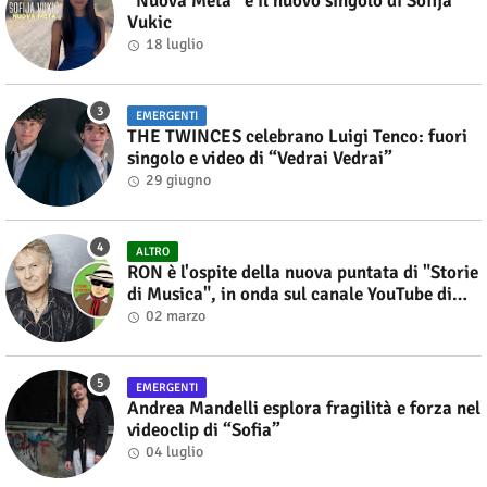
“Nuova Meta” è il nuovo singolo di Sofija
Vukic
18 luglio
EMERGENTI
THE TWINCES celebrano Luigi Tenco: fuori
singolo e video di “Vedrai Vedrai”
29 giugno
ALTRO
RON è l'ospite della nuova puntata di "Storie
di Musica", in onda sul canale YouTube di
Alberto Salerno
02 marzo
EMERGENTI
Andrea Mandelli esplora fragilità e forza nel
videoclip di “Sofia”
04 luglio