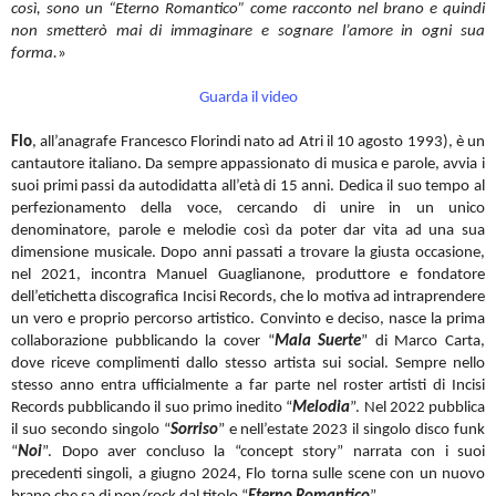
così, sono un “Eterno Romantico” come racconto nel brano e quindi
non smetterò mai di immaginare e sognare l’amore in ogni sua
forma.
»
Guarda il video
Flo
, all’anagrafe Francesco Florindi nato ad Atri il 10 agosto 1993), è un
cantautore italiano. Da sempre appassionato di musica e parole, avvia i
suoi primi passi da autodidatta all’età di 15 anni. Dedica il suo tempo al
perfezionamento della voce, cercando di unire in un unico
denominatore, parole e melodie così da poter dar vita ad una sua
dimensione musicale. Dopo anni passati a trovare la giusta occasione,
nel 2021, incontra Manuel Guaglianone, produttore e fondatore
dell’etichetta discografica Incisi Records, che lo motiva ad intraprendere
un vero e proprio percorso artistico. Convinto e deciso, nasce la prima
collaborazione pubblicando la cover “
Mala Suerte
” di Marco Carta,
dove riceve complimenti dallo stesso artista sui social. Sempre nello
stesso anno entra ufficialmente a far parte nel roster artisti di Incisi
Records pubblicando il suo primo inedito “
Melodia
”. Nel 2022 pubblica
il suo secondo singolo “
Sorriso
” e nell’estate 2023 il singolo disco funk
“
Noi
”. Dopo aver concluso la “concept story” narrata con i suoi
precedenti singoli, a giugno 2024, Flo torna sulle scene con un nuovo