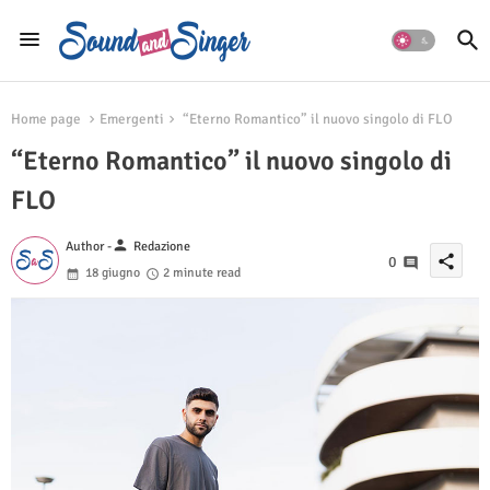
Home page
Emergenti
“Eterno Romantico” il nuovo singolo di FLO
“Eterno Romantico” il nuovo singolo di
FLO
person
Author -
Redazione
share
0
18 giugno
2 minute read