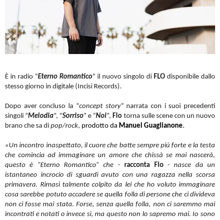
È
in radio “
Eterno Romantico
” il nuovo singolo di
FLO
disponibile dallo
stesso giorno in digitale (Incisi Records).
Dopo aver concluso la “
concept story
” narrata con i suoi precedenti
singoli “
Melodia
”, “
Sorriso
” e “
Noi
”,
Flo
torna sulle scene con un nuovo
brano che sa di
pop/rock
,
prodotto da
Manuel Guaglianone
.
«Un incontro inaspettato, il cuore che batte sempre più forte e la testa
che comincia ad immaginare un amore che chissà se mai nascerà,
questo è “Eterno Romantico” che -
racconta Flo
- nasce da un
istantaneo incrocio di sguardi avuto con una ragazza nella scorsa
primavera. Rimasi talmente colpito da lei che ho voluto immaginare
cosa sarebbe potuto accadere se quella folla di persone che ci divideva
non ci fosse mai stata. Forse, senza quella folla, non ci saremmo mai
incontrati e notati o invece sì, ma questo non lo sapremo mai. Io sono