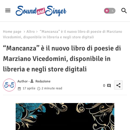
Home page
Altro
“Mancanza” è il nuovo libro di poesie di Marziano
Vicedomini, disponibile in libreria e negli store digitali
“Mancanza” è il nuovo libro di poesie di
Marziano Vicedomini, disponibile in
libreria e negli store digitali
person
Author -
Redazione
share
0
17 aprile
2 minute read