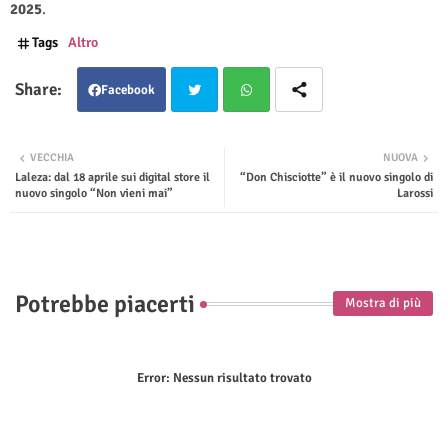
2025
.
Tags
Altro
Facebook
Twit
Wha
VECCHIA
NUOVA
Laleza: dal 18 aprile sui digital store il
“Don Chisciotte” è il nuovo singolo di
ter
tsap
nuovo singolo “Non vieni mai”
Larossi
p
Potrebbe piacerti
Mostra di più
Error:
Nessun risultato trovato