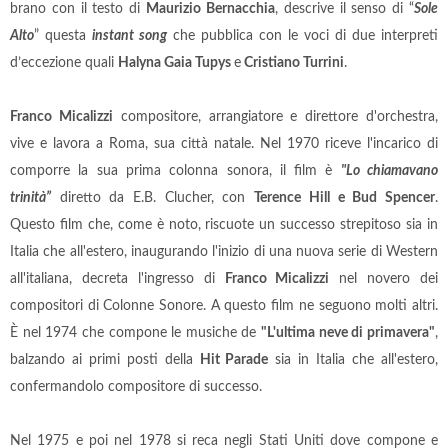
brano con il testo di
Maurizio Bernacchia
, descrive il senso di “
Sole
Alto
” questa
instant song
che pubblica con le voci di due interpreti
d’eccezione quali
Halyna Gaia Tupys
e
Cristiano Turrini
.
Franco Micalizzi
compositore, arrangiatore e direttore d'orchestra,
vive e lavora a Roma, sua città natale. Nel 1970 riceve l'incarico di
comporre la sua prima colonna sonora, il film è
"Lo chiamavano
trinità”
diretto da E.B. Clucher, con
Terence Hill e Bud Spencer
.
Questo film che, come è noto, riscuote un successo strepitoso sia in
Italia che all'estero, inaugurando l'inizio di una nuova serie di Western
all'italiana, decreta l'ingresso di
Franco Micalizzi
nel novero dei
compositori di Colonne Sonore. A questo film ne seguono molti altri.
È nel 1974 che compone le musiche de
"L'ultima neve di primavera"
,
balzando ai primi posti della
Hit Parade
sia in Italia che all'estero,
confermandolo compositore di successo.
Nel 1975 e poi nel 1978 si reca negli Stati Uniti dove compone e