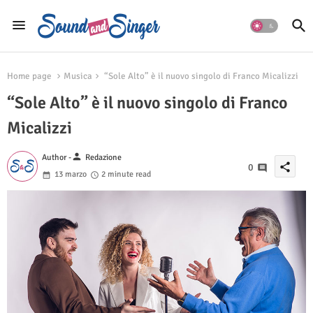
Home page
Musica
“Sole Alto” è il nuovo singolo di Franco Micalizzi
“Sole Alto” è il nuovo singolo di Franco
Micalizzi
person
Author -
Redazione
share
0
13 marzo
2 minute read