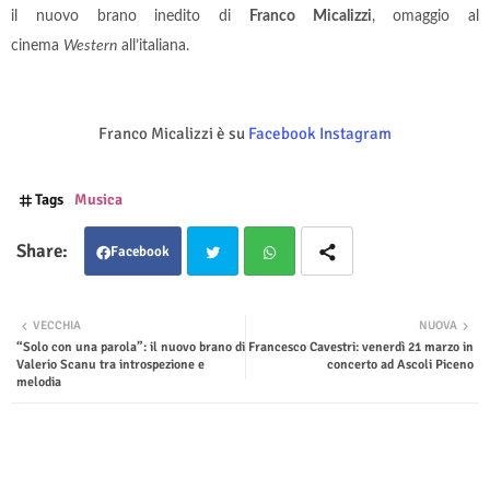
il nuovo brano inedito di
Franco Micalizzi
, omaggio al
cinema
Western
all’italiana.
Franco Micalizzi è su
Facebook
Instagram
Tags
Musica
Facebook
Twit
Wha
VECCHIA
NUOVA
“Solo con una parola”: il nuovo brano di
Francesco Cavestri: venerdì 21 marzo in
ter
tsap
Valerio Scanu tra introspezione e
concerto ad Ascoli Piceno
melodia
p