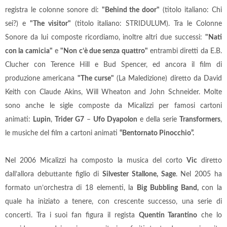
registra le colonne sonore di:
"Behind the door"
(titolo italiano: Chi
sei?) e
"The visitor"
(titolo italiano: STRIDULUM). Tra le Colonne
Sonore da lui composte ricordiamo, inoltre altri due successi:
"Nati
con la camicia"
e
"Non c’è due senza quattro"
entrambi diretti da E.B.
Clucher con Terence Hill e Bud Spencer, ed ancora il film di
produzione americana
"The curse"
(La Maledizione) diretto da David
Keith con Claude Akins, Will Wheaton and John Schneider. Molte
sono anche le sigle composte da Micalizzi per famosi cartoni
animati:
Lupin
,
Trider G7
–
Ufo Dyapolon
e della serie
Transformers
,
le musiche del film a cartoni animati
“Bentornato Pinocchio”.
Nel 2006 Micalizzi ha composto la musica del corto
Vic
diretto
dall’allora debuttante figlio di
Silvester Stallone, Sage
. Nel 2005 ha
formato un’orchestra di 18 elementi, la
Big Bubbling Band,
con la
quale ha iniziato a tenere, con crescente successo, una serie di
concerti. Tra i suoi fan figura il regista
Quentin Tarantino
che lo