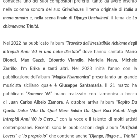
considera uno dei suoi compositori preferiti, tanto da avere inserito
nella colonna sonora del suo
Grindhouse
il tema originale di
Italia a
mano armata
e,
nella scena finale di
Django Unchained
, il tema de
Lo
chiamavano Trinità
.
Nel 2022 ha pubblicato l’album
“Travolto dall’irresistibile richiamo degli
intrepidi Anni ’60 in una notte d’estate”
dove hanno cantato
Mario
Biondi, Max Gazzè, Edoardo Vianello, Mariella Nava, Michele
Zarrillo
,
I’m Erika e tanti altri
. Nel 2023 inizia l’anno con la
pubblicazione dell’album “
Magica Fisarmonica
” presentando un grande
musicista siciliano quale è
Giuseppe Santamaria
. Il 21 marzo ha
pubblicato “
Summer ‘66
” brano realizzato con l’armonica a bocca
di
Juan Carlos Albelo Zamora
. A ottobre arriva
l’album
“
Rapito Da
Quella Dolce Vita Da Quel Mare Salato Da Quei Baci Rubati Negli
Intrepidi Anni ‘60 Io C’ero…
” con la voce e il talento di molti artisti
contemporanei. Recenti sono le pubblicazioni degli album “
Artificial
Lovers
” e “
Io proprio Io
” che contiene anche “
Django, Ringo e… Trinità
”