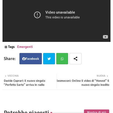
Tags
Emergenti
Facebook
Twit
Wha
VECCHIA
NUOVA
Davide Caprari: il nuovo singolo
leomeconi: Online il video di “Honest” il
ter
tsap
“Perfetto Sarto” arriva in radio
nuovo singolo inedito
p
Potrebbe piacerti
Mostra di più