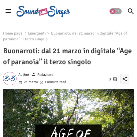
Home page
Emergenti
Buonarroti: dal 21 marzo in digitale “Age of
paranoia” il terzo singolo
Buonarroti: dal 21 marzo in digitale “Age
of paranoia” il terzo singolo
person
Author -
Redazione
share
0
21 marzo
1 minute read