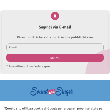
Seguici via E-mail
Ricevi notifiche sulle notizie che pubblichiamo
* Promettiamo di non inviare spam!
Questo sito non rappresenta una testata giornalistica in quanto viene
aggiornato senza nessuna periodicità. Non può pertanto considerarsi
"Questo sito utilizza cookie di Google per erogare i propri servizi e per