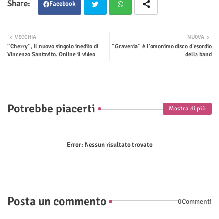
Facebook
Twit
Wha
VECCHIA
NUOVA
“Cherry”, il nuovo singolo inedito di
“Gravenia” è l'omonimo disco d’esordio
ter
tsap
Vincenzo Santovito. Online il video
della band
p
Potrebbe piacerti
Mostra di più
Error:
Nessun risultato trovato
Posta un commento
0Commenti