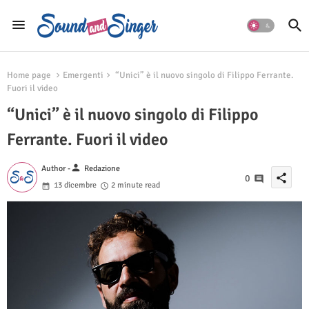
Home page
Emergenti
“Unici” è il nuovo singolo di Filippo Ferrante.
Fuori il video
“Unici” è il nuovo singolo di Filippo
Ferrante. Fuori il video
person
Author -
Redazione
share
0
13 dicembre
2 minute read