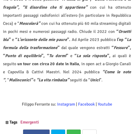
fragole”,
“Il disordine che ti appartiene”
con cui ha ottenuto
importanti passaggi radiofonici all’estero (in particolare in Repubblica
Ceca) e “
Mescolerà”
con cui ha ottenuto più 60 mila streaming digitali
in pochi mesi e numerosi passaggi radio. Chiude il 2022 con
“
Orsetti
blu
”
e
“
L'orizzonte delle mie paure
”.
Ad Aprile 2023 pubblica
l’ep “
La
formula della trasformazione
”
dal quale vengono estratti
“
Fessure
”,
“
Punto di equilibrio
”, “
Tu dormi
”
e
“
La sola risposta
”,
ai quali è
seguito
un tour con circa 20 date in Italia
, in open act a Giorgio Canali
e Capovilla & Cattivi Maestri. Nel 2024 pubblica
“Come le note
“
,
“
Malinconici”
e
“La vita rimbalza”
seguiti da “
Unici
”.
Filippo Ferrante su:
Instagram
|
Facebook
|
Youtube
Tags
Emergenti