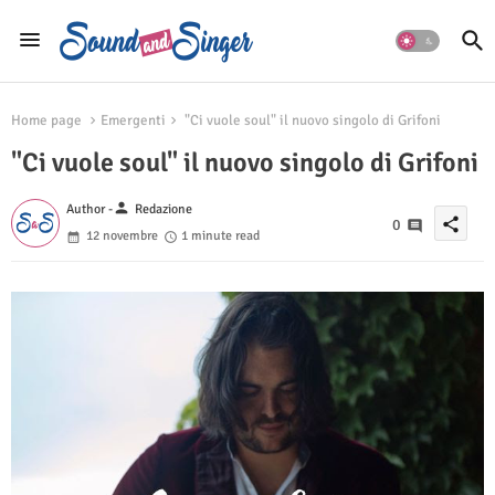
Home page
Emergenti
"Ci vuole soul" il nuovo singolo di Grifoni
"Ci vuole soul" il nuovo singolo di Grifoni
person
Author -
Redazione
share
0
12 novembre
1 minute read