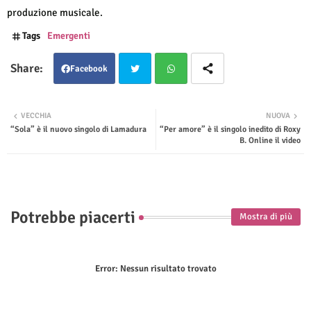
produzione musicale.
Tags
Emergenti
Facebook
Twit
Wha
VECCHIA
NUOVA
“Sola” è il nuovo singolo di Lamadura
“Per amore” è il singolo inedito di Roxy
ter
tsap
B. Online il video
p
Potrebbe piacerti
Mostra di più
Error:
Nessun risultato trovato