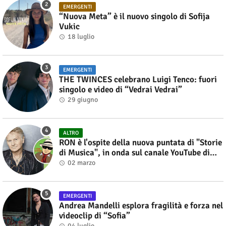
EMERGENTI
“Nuova Meta” è il nuovo singolo di Sofija
Vukic
18 luglio
EMERGENTI
THE TWINCES celebrano Luigi Tenco: fuori
singolo e video di “Vedrai Vedrai”
29 giugno
ALTRO
RON è l'ospite della nuova puntata di "Storie
di Musica", in onda sul canale YouTube di
Alberto Salerno
02 marzo
EMERGENTI
Andrea Mandelli esplora fragilità e forza nel
videoclip di “Sofia”
04 luglio