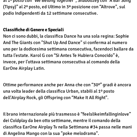
al 1º posto con “We Belong Together”, Shaboozey con “A Bar Song
(Tipsy)” al 2º posto, ed Ultimo in 3ª posizione con “Altrove", sul
podio Indipendenti da 12 settimane consecutive.
Classifiche di Genere e Speciali
Non ci sono dubbi, la classifica Dance ha una sola regina: Sophie
And The Giants con "Shut Up And Dance" si conferma al numero
uno per la dodicesima settimana consecutiva, facendoci ballare da
tutta l'estate. Karol G con “Si Antes Te Hubiera Conocido” è,
invece, per l'ottava settimana consecutiva al comando della
EarOne Airplay Latin.
Ottime performance anche per Anna che con “30º” gradi è ancora
una volta leader della classifica Urban, stabili al 1º posto
dell'Airplay Rock, gli Offspring con “Make It All Right".
Il brano internazionale più trasmesso è “feelslikeimfallinginlove”
dei Coldplay da ben otto settimane, mentre il comando della
classifica EarOne Airplay Tv nella Settimana #34 passa nelle mani
di Angelina Mango con la sua "poke melodrama".