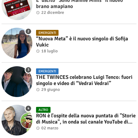
E’ uscito “Sono Mannie Mims” il nuovo
brano amapiano
22 dicembre
EMERGENTI
“Nuova Meta” è il nuovo singolo di Sofija
Vukic
18 luglio
EMERGENTI
THE TWINCES celebrano Luigi Tenco: fuori
singolo e video di “Vedrai Vedrai”
29 giugno
ALTRO
RON è l'ospite della nuova puntata di "Storie
di Musica", in onda sul canale YouTube di
Alberto Salerno
02 marzo