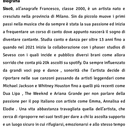
Biografia
Sisc0
, all'anagrafe Francesco, classe 2000, è un artista nato e
cresciuto nella provincia di Milano. Sin da piccolo muove i primi
passi nella musica che da sempre è stata la sua passione ed inizia
a frequentare un corso di canto dove appunto nascerà il sogno di
diventare cantante. Studia canto e danza per oltre 13 anni fino a
quando nel 2021 inizia la collaborazione con i phaser studios di
Seveso con i quali incide e pubblico diversi brani come allora
sorrido che conta più 20k ascolti su spotify. Da sempre influenzato
da grandi voci pop e dance , sonorità che l'artista decide di
riportare nelle sue canzoni passando da artisti leggendari come
Michael Jackson e Whitney Houston fino a quelli più recenti come
Dua Lipa , The Weeknd e Ariana Grande per non parlare della
passione per il pop italiano con artiste come Emma, Annalisa ed
Elodie . Una vita abbastanza travagliata quella dell’artista, che
cerca di riproporre nei suoi testi per dare a chi lo ascolta supporto
e un luogo sicuro in cui rifugiarsi, emozionarsi e allo stesso tempo