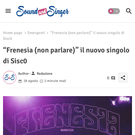
Home page
Emergenti
“Frenesia (non parlare)” il nuovo singolo di
Sisc0
“Frenesia (non parlare)” il nuovo singolo
di Sisc0
person
Author -
Redazione
share
0
28 agosto
2 minute read