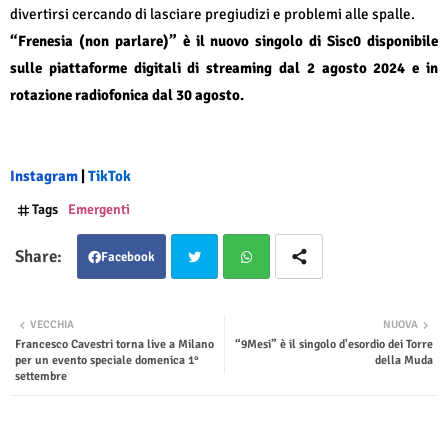
divertirsi cercando di lasciare pregiudizi e problemi alle spalle.
“Frenesia (non parlare)” è il nuovo singolo di Sisc0 disponibile
sulle piattaforme digitali di streaming dal 2 agosto 2024 e in
rotazione radiofonica dal 30 agosto.
Instagram
|
TikTok
Tags
Emergenti
Facebook
Twit
Wha
VECCHIA
NUOVA
Francesco Cavestri torna live a Milano
“9Mesi” è il singolo d'esordio dei Torre
ter
tsap
per un evento speciale domenica 1°
della Muda
settembre
p