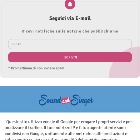
Seguici via E-mail
Ricevi notifiche sulle notizie che pubblichiamo
* Promettiamo di non inviare spam!
Questo sito non rappresenta una testata giornalistica in quanto viene
aggiornato senza nessuna periodicità. Non può pertanto considerarsi
"Questo sito utilizza cookie di Google per erogare i propri servizi e per
un prodotto editoriale ai sensi della legge n.62 del 7.03.2001
analizzare il traffico. Il tuo indirizzo IP e il tuo agente utente sono
condivisi con Google, unitamente alle metriche sulle prestazioni e
sulla sicurezza, per garantire la qualità del servizio, generare