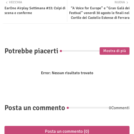
VECCHIA
NUOVA
EarOne Airplay Settimana #33: Colpi di
“A Voice for Europe” e “Gran Galà dei
ter
tsap
scena e conferme
Festival” venerdì 30 agosto le finali nel
Cortile del Castello Estense di Ferrara
p
Potrebbe piacerti
Mostra di più
Error:
Nessun risultato trovato
Posta un commento
0Commenti
Posta un commento (0)