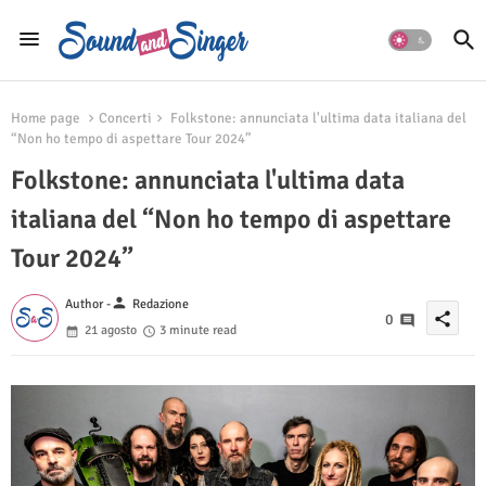
Home page
Concerti
Folkstone: annunciata l'ultima data italiana del
“Non ho tempo di aspettare Tour 2024”
Folkstone: annunciata l'ultima data
italiana del “Non ho tempo di aspettare
Tour 2024”
person
Author -
Redazione
share
0
21 agosto
3 minute read