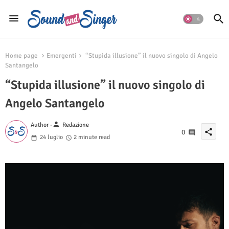
Home page
Emergenti
“Stupida illusione” il nuovo singolo di Angelo
Santangelo
“Stupida illusione” il nuovo singolo di
Angelo Santangelo
person
Author -
Redazione
share
0
24 luglio
2 minute read