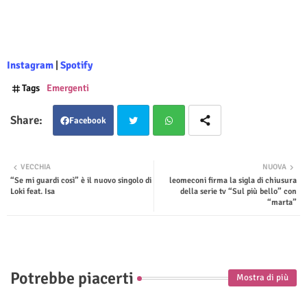
Instagram
|
Spotify
Tags
Emergenti
Facebook
Twit
Wha
VECCHIA
NUOVA
“Se mi guardi così” è il nuovo singolo di
leomeconi firma la sigla di chiusura
ter
tsap
Loki feat. Isa
della serie tv “Sul più bello” con
“marta”
p
Potrebbe piacerti
Mostra di più