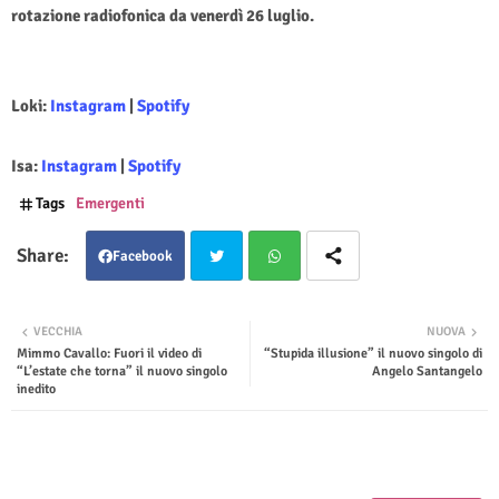
rotazione radiofonica da venerdì 26 luglio.
Loki:
Instagram
|
Spotify
Isa:
Instagram
|
Spotify
Tags
Emergenti
Facebook
Twit
Wha
VECCHIA
NUOVA
Mimmo Cavallo: Fuori il video di
“Stupida illusione” il nuovo singolo di
ter
tsap
“L’estate che torna” il nuovo singolo
Angelo Santangelo
inedito
p