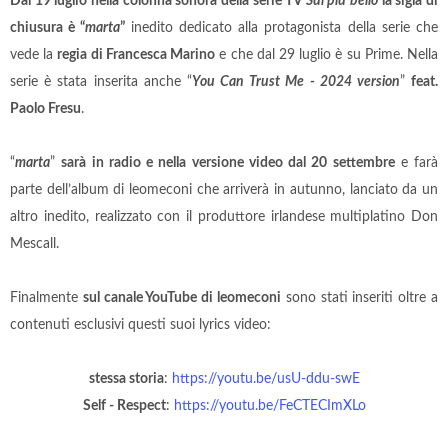
Dal 19 luglio nella colonna sonora della serie TV
Sul più bello
la sigla di
chiusura è “
marta
”
inedito dedicato alla protagonista della serie che
vede la
regia di Francesca Marino
e che dal 29 luglio è su Prime. Nella
serie è stata inserita anche “
You Can Trust Me - 2024 version
”
feat.
Paolo Fresu
.
“
marta
”
sarà in radio e nella versione video dal 20 settembre
e farà
parte dell’album di leomeconi che arriverà in autunno, lanciato da un
altro inedito, realizzato con il produttore irlandese multiplatino Don
Mescall.
Finalmente
sul canale YouTube di leomeconi
sono stati inseriti oltre a
contenuti esclusivi questi suoi lyrics video:
stessa storia
:
https://youtu.be/usU-ddu-swE
Self - Respect
:
https://youtu.be/FeCTECImXLo