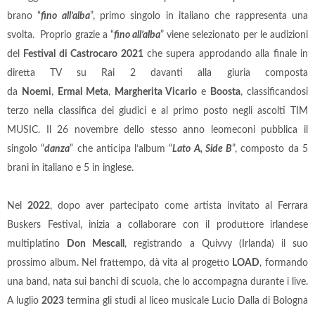
brano “
fino all’alba
”, primo singolo in italiano che rappresenta una
svolta. Proprio grazie a “
fino all’alba
” viene selezionato per le audizioni
del
Festival di Castrocaro 2021
che supera approdando alla finale in
diretta TV su Rai 2 davanti alla giuria composta
da
Noemi
,
Ermal Meta
,
Margherita Vicario
e
Boosta
, classificandosi
terzo nella classifica dei giudici e al primo posto negli ascolti TIM
MUSIC. Il 26 novembre dello stesso anno leomeconi pubblica il
singolo “
danza
” che anticipa l’album “
Lato A, Side B
”, composto da 5
brani in italiano e 5 in inglese.
Nel
2022
, dopo aver partecipato come artista invitato al Ferrara
Buskers Festival, inizia a collaborare con il produttore irlandese
multiplatino
Don Mescall
, registrando a Quivvy (Irlanda) il suo
prossimo album. Nel frattempo, dà vita al progetto
LOAD
, formando
una band, nata sui banchi di scuola, che lo accompagna durante i live.
A luglio
2023
termina gli studi al liceo musicale Lucio Dalla di Bologna