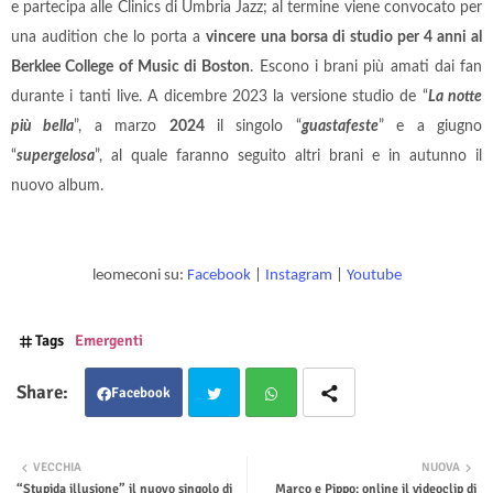
e partecipa alle Clinics di Umbria Jazz; al termine viene convocato per
una audition che lo porta a
vincere una borsa di studio per 4 anni al
Berklee College of Music di Boston
. Escono i brani più amati dai fan
durante i tanti live. A dicembre 2023 la versione studio de “
La notte
più bella
”, a marzo
2024
il singolo “
guastafeste
” e a giugno
“
supergelosa
”, al quale faranno seguito altri brani e in autunno il
nuovo album.
leomeconi su:
Facebook
|
Instagram
|
Youtube
Tags
Emergenti
Facebook
Twit
Wha
VECCHIA
NUOVA
“Stupida illusione” il nuovo singolo di
Marco e Pippo: online il videoclip di
ter
tsap