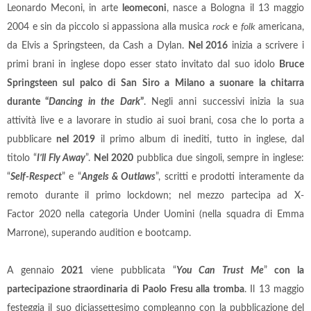
Leonardo Meconi, in arte
leomeconi
, nasce a Bologna il 13 maggio
2004 e sin da piccolo si appassiona alla musica
rock
e
folk
americana,
da Elvis a Springsteen, da Cash a Dylan.
Nel 2016
inizia a scrivere i
primi brani in inglese dopo esser stato invitato dal suo idolo
Bruce
Springsteen sul palco di San Siro a Milano a suonare la chitarra
durante “
Dancing in the Dark
”
. Negli anni successivi inizia la sua
attività live e a lavorare in studio ai suoi brani, cosa che lo porta a
pubblicare
nel 2019
il primo album di inediti, tutto in inglese, dal
titolo “
I’ll Fly Away
”.
Nel 2020
pubblica due singoli, sempre in inglese:
“
Self-Respect
” e “
Angels & Outlaws
”, scritti e prodotti interamente da
remoto durante il primo lockdown; nel mezzo partecipa ad X-
Factor 2020 nella categoria Under Uomini (nella squadra di Emma
Marrone), superando audition e bootcamp.
A gennaio
2021
viene pubblicata “
You Can Trust Me
”
con la
partecipazione straordinaria di Paolo Fresu alla tromba
. Il 13 maggio
festeggia il suo diciassettesimo compleanno con la pubblicazione del