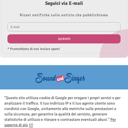
Seguici via E-mail
Ricevi notifiche sulle notizie che pubblichiamo
* Promettiamo di non inviare spam!
Questo sito non rappresenta una testata giornalistica in quanto viene
aggiornato senza nessuna periodicità. Non può pertanto considerarsi
"Questo sito utilizza cookie di Google per erogare i propri servizi e per
un prodotto editoriale ai sensi della legge n.62 del 7.03.2001
analizzare il traffico. Il tuo indirizzo IP e il tuo agente utente sono
condivisi con Google, unitamente alle metriche sulle prestazioni e
sulla sicurezza, per garantire la qualità del servizio, generare
statistiche di utilizzo e rilevare e contrastare eventuali abusi."
Per
saperne di più
Home
Contatti
Privacy Policy