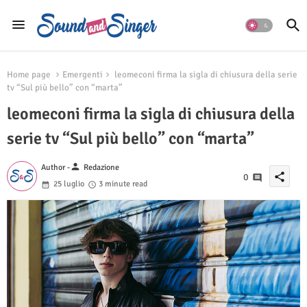
Home page
Emergenti
leomeconi firma la sigla di chiusura della serie
tv “Sul più bello” con “marta”
leomeconi firma la sigla di chiusura della
serie tv “Sul più bello” con “marta”
person
Author -
Redazione
share
0
25 luglio
3 minute read