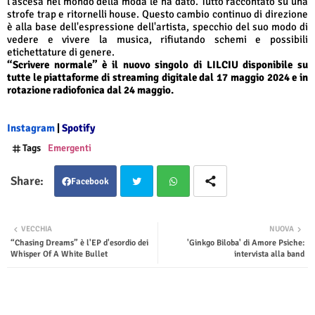
l’ascesa nel mondo della moda le ha dato. Tutto raccontato su una
strofe trap e ritornelli house. Questo cambio continuo di direzione
è alla base dell'espressione dell'artista, specchio del suo modo di
vedere e vivere la musica, rifiutando schemi e possibili
etichettature di genere.
“Scrivere normale” è il nuovo singolo di LILCIU disponibile su
tutte le piattaforme di streaming digitale dal 17 maggio 2024 e in
rotazione radiofonica dal 24 maggio.
Instagram
|
Spotify
Tags
Emergenti
Facebook
Twit
Wha
VECCHIA
NUOVA
“Chasing Dreams” è l'EP d'esordio dei
'Ginkgo Biloba' di Amore Psiche:
ter
tsap
Whisper Of A White Bullet
intervista alla band
p