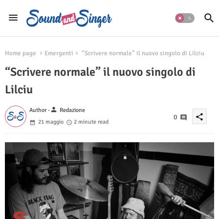
Home page
Emergenti
“Scrivere normale” il nuovo singolo di Lilciu
“Scrivere normale” il nuovo singolo di
Lilciu
person
Author -
Redazione
share
0
21 maggio
2 minute read