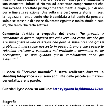
suo carattere. Infatti si ritrova ad accettare comportamenti che
mai avrebbe accettato prima,come tradimenti e bugie, pur di non
porre fine alla relazione. Una volta che però questa storia finisce,
la ragazza si rende conto che è cambiata a tal punto da pensare
solo a se stessa e di essere diventata egoista e molto simile al suo
ex, che tanto l’ha fatta soffrire.
Commenta l'artista a proposito del brano:
"Ho provato a
raccontare di questa ragazza per cui avevo una cotta, ma che già
era impegnata in una relazione che però le stava creando grossi
problemi. Il messaggio nascosto in questo brano è che spesso le
relazioni arrivano a cambiarci nel profondo e nemmeno ce ne
accorgiamo, se non quando questi cambiamenti sono già
avvenuti.”
Il video di “Scrivere normale” è stato realizzato durante lo
shooting fotografico
a cui sono aggiunte delle piccole animazioni
per enfatizzare le parole.
Guarda il lyric video
su YouTube:
https://youtu.be/hbBm46xAZo0
Biografia
LILCIU, o abbreviato CIU, nome d'arte di Stefano Porteri, è un