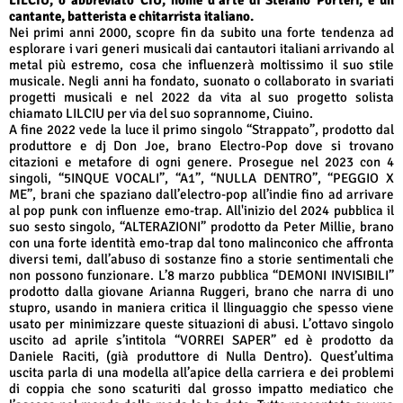
cantante, batterista e chitarrista italiano.
Nei primi anni 2000, scopre fin da subito una forte tendenza ad
esplorare i vari generi musicali dai cantautori italiani arrivando al
metal più estremo, cosa che influenzerà moltissimo il suo stile
musicale. Negli anni ha fondato, suonato o collaborato in svariati
progetti musicali e nel 2022 da vita al suo progetto solista
chiamato LILCIU per via del suo soprannome, Ciuino.
A fine 2022 vede la luce il primo singolo “Strappato”, prodotto dal
produttore e dj Don Joe, brano Electro-Pop dove si trovano
citazioni e metafore di ogni genere. Prosegue nel 2023 con 4
singoli, “5INQUE VOCALI”, “A1”, “NULLA DENTRO”, “PEGGIO X
ME”, brani che spaziano dall’electro-pop all’indie fino ad arrivare
al pop punk con influenze emo-trap. All'inizio del 2024 pubblica il
suo sesto singolo, “ALTERAZIONI” prodotto da Peter Millie, brano
con una forte identità emo-trap dal tono malinconico che affronta
diversi temi, dall’abuso di sostanze fino a storie sentimentali che
non possono funzionare. L’8 marzo pubblica “DEMONI INVISIBILI”
prodotto dalla giovane Arianna Ruggeri, brano che narra di uno
stupro, usando in maniera critica il llinguaggio che spesso viene
usato per minimizzare queste situazioni di abusi. L’ottavo singolo
uscito ad aprile s’intitola “VORREI SAPER” ed è prodotto da
Daniele Raciti, (già produttore di Nulla Dentro). Quest’ultima
uscita parla di una modella all’apice della carriera e dei problemi
di coppia che sono scaturiti dal grosso impatto mediatico che