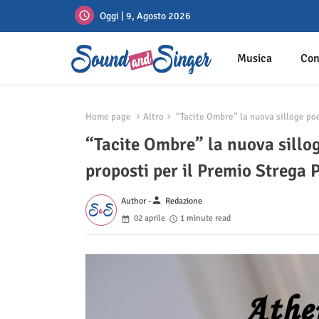
Oggi | 9, Agosto 2026
Musica
Con
Home page
Altro
“Tacite Ombre” la nuova silloge poet
“Tacite Ombre” la nuova sillog
proposti per il Premio Strega 
person
Author -
Redazione
02 aprile
1 minute read