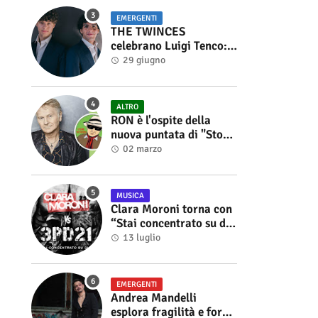
EMERGENTI
THE TWINCES
celebrano Luigi Tenco:
fuori singolo e video di
29 giugno
“Vedrai Vedrai”
ALTRO
RON è l'ospite della
nuova puntata di "Storie
di Musica", in onda sul
02 marzo
canale YouTube di
Alberto Salerno
MUSICA
Clara Moroni torna con
“Stai concentrato su di
me”, il nuovo singolo
13 luglio
feat. 3PD21
EMERGENTI
Andrea Mandelli
esplora fragilità e forza