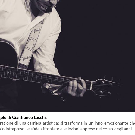
golo di
Gianfranco Lacchi
.
azione di una carriera artistica; si trasforma in un inno emozionante ch
io intrapreso, le sfide affrontate e le lezioni apprese nel corso degli anni.