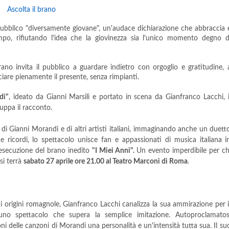
Ascolta il brano
 pubblico "diversamente giovane", un'audace dichiarazione che abbraccia 
mpo, rifiutando l'idea che la giovinezza sia l'unico momento degno d
brano invita il pubblico a guardare indietro con orgoglio e gratitudine, 
acciare pienamente il presente, senza rimpianti.
di"
, ideato da Gianni Marsili e portato in scena da Gianfranco Lacchi, i
luppa il racconto.
 di Gianni Morandi e di altri artisti italiani, immaginando anche un duett
e ricordi, lo spettacolo unisce fan e appassionati di musica italiana i
'esecuzione del brano inedito
"I Miei Anni".
Un evento imperdibile per ch
si terrà
sabato 27 aprile ore 21.00 al Teatro Marconi di Roma
.
di origini romagnole, Gianfranco Lacchi canalizza la sua ammirazione per i
uno spettacolo che supera la semplice imitazione. Autoproclamatos
oni delle canzoni di Morandi una personalità e un'intensità tutta sua. Il su