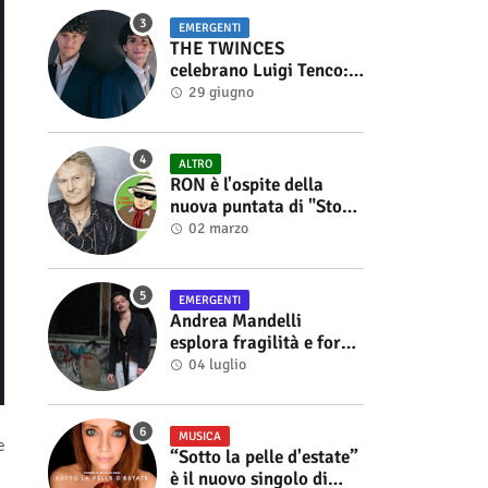
EMERGENTI
THE TWINCES
celebrano Luigi Tenco:
fuori singolo e video di
29 giugno
“Vedrai Vedrai”
ALTRO
RON è l'ospite della
nuova puntata di "Storie
di Musica", in onda sul
02 marzo
canale YouTube di
Alberto Salerno
EMERGENTI
Andrea Mandelli
esplora fragilità e forza
nel videoclip di “Sofia”
04 luglio
MUSICA
e
“Sotto la pelle d'estate”
è il nuovo singolo di