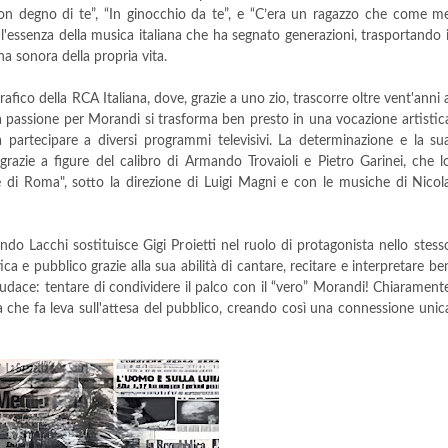
on degno di te”, “In ginocchio da te”, e “C’era un ragazzo che come m
 l'essenza della musica italiana che ha segnato generazioni, trasportando i
a sonora della propria vita.
rafico della RCA Italiana, dove, grazie a uno zio, trascorre oltre vent'anni 
sua passione per Morandi si trasforma ben presto in una vocazione artistic
 a partecipare a diversi programmi televisivi. La determinazione e la su
, grazie a figure del calibro di Armando Trovaioli e Pietro Garinei, che l
 di Roma", sotto la direzione di Luigi Magni e con le musiche di Nicol
ando Lacchi sostituisce Gigi Proietti nel ruolo di protagonista nello stess
a e pubblico grazie alla sua abilità di cantare, recitare e interpretare be
audace: tentare di condividere il palco con il “vero” Morandi! Chiarament
a che fa leva sull'attesa del pubblico, creando così una connessione unic