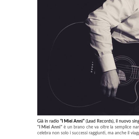
Già in radio
“I Miei Anni”
(Lead Records), il nuovo sin
"I Miei Anni"
è un brano che va oltre la semplice narr
celebra non solo i successi raggiunti, ma anche il viagg