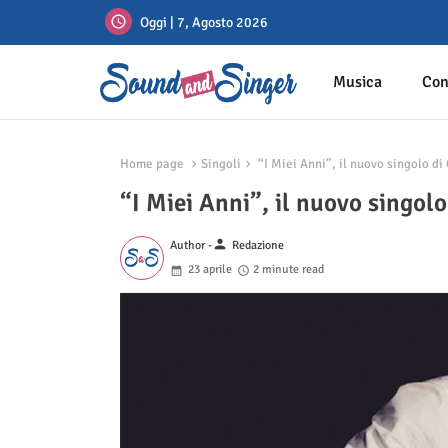
Oggi | 7, Agosto 2026
Musica
Con
Home page
Singoli
“I Miei Anni”, il nuovo singolo di
“I Miei Anni”, il nuovo singol
person
Author -
Redazione
23 aprile
2 minute read