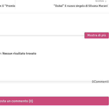
NUOVA
n il “Premio
“Dubai” il nuovo singolo di Silvana Marani
Mostra di più
r:
Nessun risultato trovato
0Commenti
osta un commento (0)