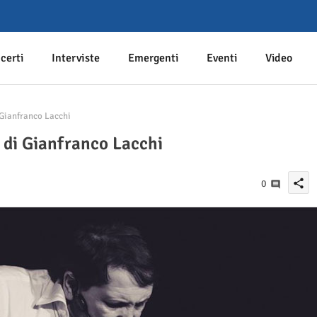
certi
Interviste
Emergenti
Eventi
Video
 Gianfranco Lacchi
o di Gianfranco Lacchi
share
0