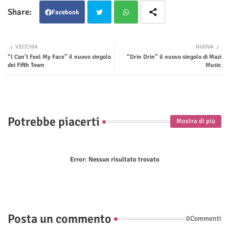
Facebook
Twit
Wha
VECCHIA
NUOVA
“I Can’t Feel My Face” il nuovo singolo
“Drin Drin” il nuovo singolo di Mazi
ter
tsap
dei Fifth Town
Music
p
Potrebbe piacerti
Mostra di più
Error:
Nessun risultato trovato
Posta un commento
0Commenti