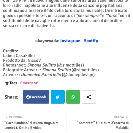
Con
"Je e Te"
, il nuovo singolo dalle sonorità urban che mescola le
loro radici napoletane alle influenze della canzone pop italiana,
continuano a tessere il filo della loro storia musicale. Un intricato
gioco di poesie e forze, un racconto di
“per sempre”
e
“forse”
con il
sottofondo delle caviglie rotte mentre abbracciano il disordine
senza cercare di risolverlo.
okaynevada:
Instagram
-
Spotify
Credits:
Label: Casakiller
Prodotto da: NiccoV
Photoshoot:
Simona Sellitto
(@simottilles)
Fotografie Artwork:
Simona Sellitto
(@simottilles)
Artwork:
Domenico Panariello
(@domepdesign)
Tags
Emergenti
Facebook
Twit
Wha
VECCHIA
NUOVA
“Caro Bambino” il nuovo singolo di
“Komorebi” è l'album d'esordio di
ter
tsap
Leone11. Online il video
Malakiia