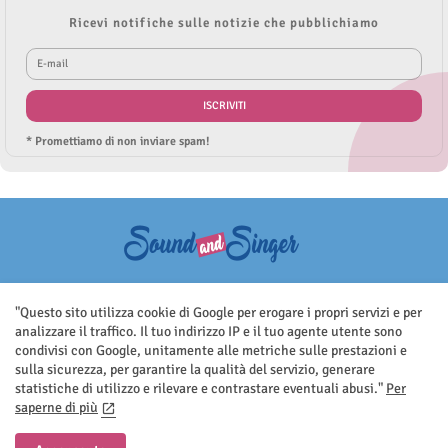
Ricevi notifiche sulle notizie che pubblichiamo
* Promettiamo di non inviare spam!
Questo sito non rappresenta una testata giornalistica in quanto viene
aggiornato senza nessuna periodicità. Non può pertanto considerarsi
"Questo sito utilizza cookie di Google per erogare i propri servizi e per
un prodotto editoriale ai sensi della legge n.62 del 7.03.2001
analizzare il traffico. Il tuo indirizzo IP e il tuo agente utente sono
condivisi con Google, unitamente alle metriche sulle prestazioni e
sulla sicurezza, per garantire la qualità del servizio, generare
statistiche di utilizzo e rilevare e contrastare eventuali abusi."
Per
saperne di più
Home
Contatti
Privacy Policy