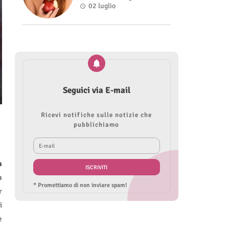
Roberta Modìgliani
02 luglio
Seguici via E-mail
Ricevi notifiche sulle notizie che
pubblichiamo
a
a
* Promettiamo di non inviare spam!
r
i
e