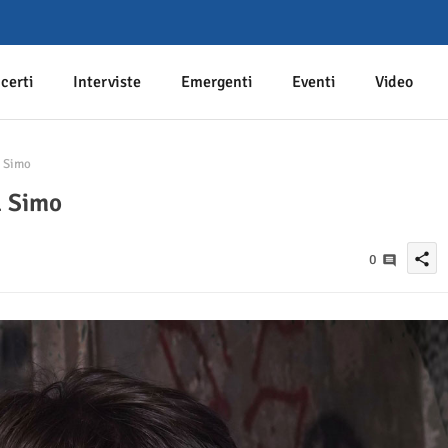
certi
Interviste
Emergenti
Eventi
Video
l Simo
l Simo
share
0