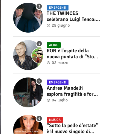
EMERGENTI
THE TWINCES
celebrano Luigi Tenco:
fuori singolo e video di
29 giugno
“Vedrai Vedrai”
ALTRO
RON è l'ospite della
nuova puntata di "Storie
di Musica", in onda sul
02 marzo
canale YouTube di
Alberto Salerno
EMERGENTI
Andrea Mandelli
esplora fragilità e forza
nel videoclip di “Sofia”
04 luglio
MUSICA
“Sotto la pelle d'estate”
è il nuovo singolo di