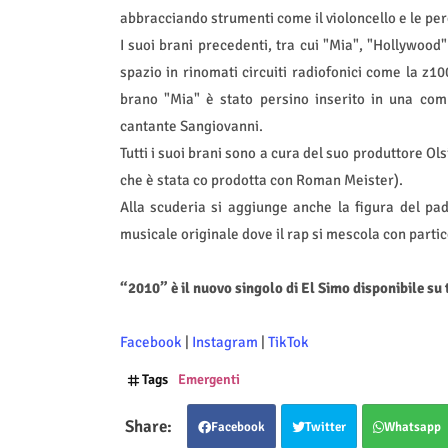
abbracciando strumenti come il violoncello e le perc
I suoi brani precedenti, tra cui "Mia", "Hollywood
spazio in rinomati circuiti radiofonici come la z1
brano "Mia" è stato persino inserito in una comp
cantante Sangiovanni.
Tutti i suoi brani sono a cura del suo produttore O
che è stata co prodotta con Roman Meister).
Alla scuderia si aggiunge anche la figura del pa
musicale originale dove il rap si mescola con partic
“2010” è il nuovo singolo di El Simo disponibile su
Facebook
|
Instagram
|
TikTok
Tags
Emergenti
Facebook
Twitter
Whatsapp