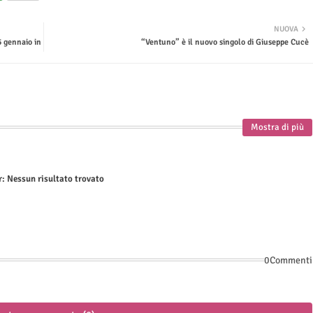
NUOVA
5 gennaio in
“Ventuno” è il nuovo singolo di Giuseppe Cucè
Mostra di più
r:
Nessun risultato trovato
0Commenti