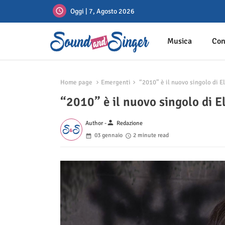
Oggi | 7, Agosto 2026
Musica
Con
Home page
Emergenti
“2010” è il nuovo singolo di E
“2010” è il nuovo singolo di E
person
Author -
Redazione
03 gennaio
2 minute read