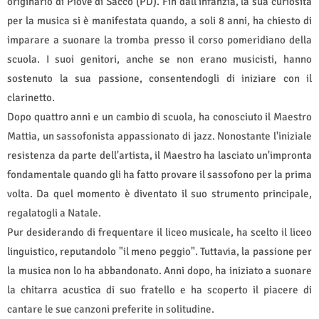
originario di Piove di Sacco (PD). Fin dall'infanzia, la sua curiosità
per la musica si è manifestata quando, a soli 8 anni, ha chiesto di
imparare a suonare la tromba presso il corso pomeridiano della
scuola. I suoi genitori, anche se non erano musicisti, hanno
sostenuto la sua passione, consentendogli di iniziare con il
clarinetto.
Dopo quattro anni e un cambio di scuola, ha conosciuto il Maestro
Mattia, un sassofonista appassionato di jazz. Nonostante l'iniziale
resistenza da parte dell'artista, il Maestro ha lasciato un'impronta
fondamentale quando gli ha fatto provare il sassofono per la prima
volta. Da quel momento è diventato il suo strumento principale,
regalatogli a Natale.
Pur desiderando di frequentare il liceo musicale, ha scelto il liceo
linguistico, reputandolo "il meno peggio". Tuttavia, la passione per
la musica non lo ha abbandonato. Anni dopo, ha iniziato a suonare
la chitarra acustica di suo fratello e ha scoperto il piacere di
cantare le sue canzoni preferite in solitudine.