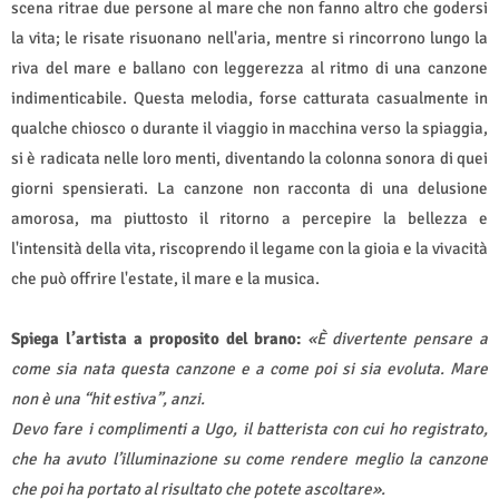
scena ritrae due persone al mare che non fanno altro che godersi
la vita; le risate risuonano nell'aria, mentre si rincorrono lungo la
riva del mare e ballano con leggerezza al ritmo di una canzone
indimenticabile. Questa melodia, forse catturata casualmente in
qualche chiosco o durante il viaggio in macchina verso la spiaggia,
si è radicata nelle loro menti, diventando la colonna sonora di quei
giorni spensierati. La canzone non racconta di una delusione
amorosa, ma piuttosto il ritorno a percepire la bellezza e
l'intensità della vita, riscoprendo il legame con la gioia e la vivacità
che può offrire l'estate, il mare e la musica.
Spiega l’artista a proposito del brano:
«È divertente pensare a
come sia nata questa canzone e a come poi si sia evoluta. Mare
non è una “hit estiva”, anzi.
Devo fare i complimenti a Ugo, il batterista con cui ho registrato,
che ha avuto l’illuminazione su come rendere meglio la canzone
che poi ha portato al risultato che potete ascoltare».