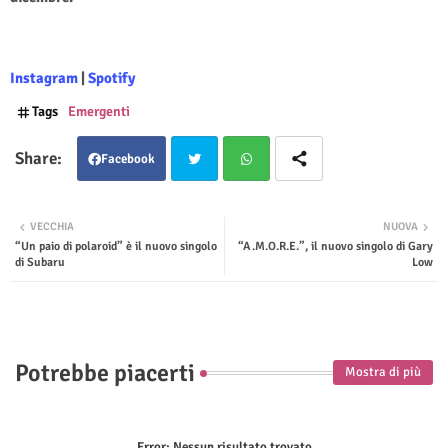
Instagram
|
Spotify
Tags
Emergenti
Facebook
Twit
Wha
VECCHIA
NUOVA
“Un paio di polaroid” è il nuovo singolo
“A.M.O.R.E.”, il nuovo singolo di Gary
ter
tsap
di Subaru
Low
p
Potrebbe piacerti
Mostra di più
Error:
Nessun risultato trovato