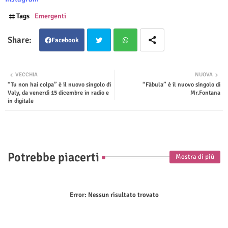
Tags
Emergenti
Facebook
Twit
Wha
VECCHIA
NUOVA
“Tu non hai colpa” è il nuovo singolo di
“Fàbula” è il nuovo singolo di
ter
tsap
Valy, da venerdì 15 dicembre in radio e
Mr.Fontana
in digitale
p
Potrebbe piacerti
Mostra di più
Error:
Nessun risultato trovato