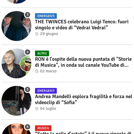
EMERGENTI
THE TWINCES celebrano Luigi Tenco: fuori
singolo e video di “Vedrai Vedrai”
29 giugno
ALTRO
RON è l'ospite della nuova puntata di "Storie
di Musica", in onda sul canale YouTube di
Alberto Salerno
02 marzo
EMERGENTI
Andrea Mandelli esplora fragilità e forza nel
videoclip di “Sofia”
04 luglio
MUSICA
“Sotto la pelle d'estate” è il nuovo singolo di