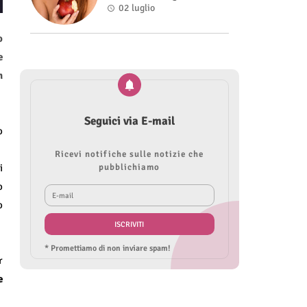
Roberta Modìgliani
02 luglio
o
e
n
Seguici via E-mail
o
Ricevi notifiche sulle notizie che
i
pubblichiamo
o
o
* Promettiamo di non inviare spam!
r
e