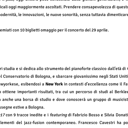
usicali oggi maggiormente ascoltati. Prendere consapevolezza di quest
modernità, le innovazioni, le nuove sonorità, senza tuttavia dimenticar
miati con 10 biglietti omaggio per il concerto del 29 aprile.
 studia e si dedica allo strumento del pianoforte classico dall’età di 
del Conservatorio di Bologna, e sbarcare giovanissimo negli Stati Uniti
ewyorkese, esibendosi a
New York
in contesti d’eccellenza come il Fa
ottiene importanti risultati, tra cui un percorso di studi al Berkle
à anche una borsa di studio e dove conoscerà un gruppo di musicist
assegne estive a Bologna.
y17
con 9 tracce inedite e i
featuring
di Fabrizio Bosso e Silvia Donati
lementi del jazz-fusion contemporaneo.
Francesco Cavestri ha po