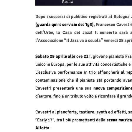
Dopo i successi di pubblico registrati al Bologna 
(
guarda qui il servizio del Tg3
), Francesco Cavestr
dell’Urbe, la Casa del Jazz!
Il concerto sarà 
l'Associazione “Il Jazz va a scuola” venerdì 28 apri
Sabato 29 aprile alle ore 21
il giovane pianista
Fra
unico in Europa, per le sue attività concertistiche e
L’esclusiva performance in trio affiancherà
al re
contaminazione che il pianista sta portando avan
Cavestri presenterà una sua
nuova composizione
d’autore, fino a un tributo volto a ricordare il gra
Cavestri al pianoforte, tastiere, synth ed effetti,
“Early 17”, tra i più promettenti della
scena musica
Allotta
.