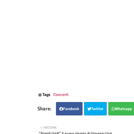
Tags
Concerti
Facebook
Twitter
Whatsapp
VECCHIA
“Brividi lividi” il nuovo singolo di Giovanni Usai