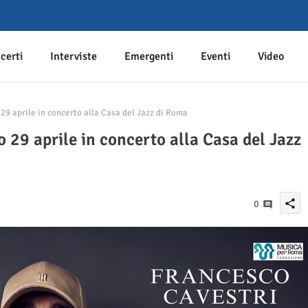
certi
Interviste
Emergenti
Eventi
Video
29 aprile in concerto alla Casa del Jazz di Roma
o 29 aprile in concerto alla Casa del Jazz
share
0