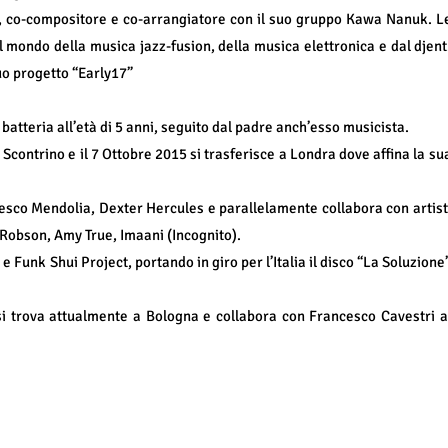
a, co-compositore e co-arrangiatore con il suo gruppo Kawa Nanuk. L
 mondo della musica jazz-fusion, della musica elettronica e dal djent
uo progetto “Early17”
batteria all’età di 5 anni, seguito dal padre anch’esso musicista.
o Scontrino e il 7 Ottobre 2015 si trasferisce a Londra dove affina la su
esco Mendolia, Dexter Hercules e parallelamente collabora con artist
obson, Amy True, Imaani (Incognito).
 Funk Shui Project, portando in giro per l’Italia il disco “La Soluzione
si trova attualmente a Bologna e collabora con Francesco Cavestri a