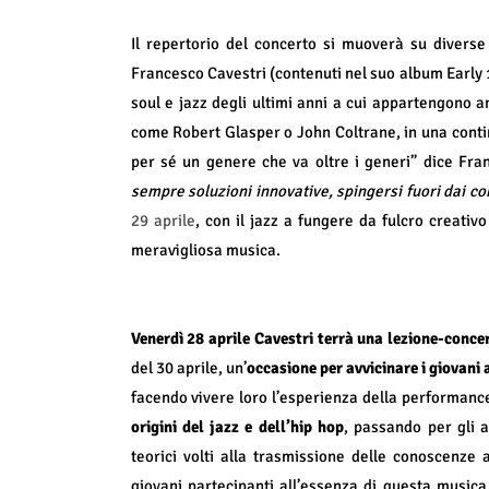
Il repertorio del concerto si muoverà su diverse 
Francesco Cavestri (contenuti nel suo album Early 
soul e jazz degli ultimi anni a cui appartengono anc
come Robert Glasper o John Coltrane, in una continu
per sé un genere che va oltre i generi” dice Fra
sempre soluzioni innovative, spingersi fuori dai co
29 aprile
, con il jazz a fungere da fulcro creativ
meravigliosa musica.
Venerdì 28 aprile Cavestri terrà una lezione-conc
del 30 aprile, un’
occasione per avvicinare i giovani
facendo vivere loro l’esperienza della performance
origini del jazz e dell’hip hop
, passando per gli 
teorici volti alla trasmissione delle conoscenze
giovani partecipanti all’essenza di questa musica.