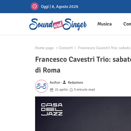
Oggi | 8, Agosto 2026
Musica
Con
Home page
Concerti
Francesco Cavestri Trio: sabato 
Francesco Cavestri Trio: sabat
di Roma
person
Author -
Redazione
21 aprile
5 minute read