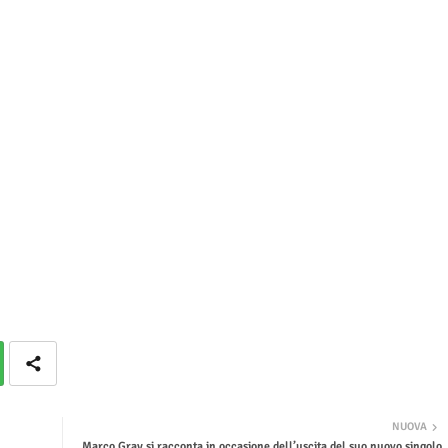
NUOVA
Marco Gray si racconta in occasione dell’uscita del suo nuovo singolo