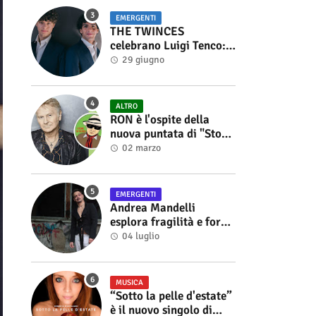
EMERGENTI
THE TWINCES
celebrano Luigi Tenco:
fuori singolo e video di
29 giugno
“Vedrai Vedrai”
ALTRO
RON è l'ospite della
nuova puntata di "Storie
di Musica", in onda sul
02 marzo
canale YouTube di
Alberto Salerno
EMERGENTI
Andrea Mandelli
esplora fragilità e forza
nel videoclip di “Sofia”
04 luglio
MUSICA
“Sotto la pelle d'estate”
è il nuovo singolo di