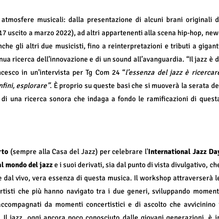
atmosfere musicali: dalla presentazione di alcuni brani originali d
17 uscito a marzo 2022), ad altri appartenenti alla scena hip-hop, new
he gli altri due musicisti, fino a reinterpretazioni e tributi a gigant
a ricerca dell’innovazione e di un sound all’avanguardia. “Il jazz è d
ncesco in un’intervista per Tg Com 24 “
l’essenza del jazz è ricercar
nfini, esplorare”
. È proprio su queste basi che si muoverà la serata de
o di una ricerca sonora che indaga a fondo le ramificazioni di quest
erto
(sempre alla Casa del Jazz) per celebrare l'
International Jazz Da
 al mondo del jazz
e i suoi derivati, sia dal punto di vista divulgativo, ch
 dal vivo, vera essenza di questa musica. Il workshop attraverserà l
artisti che più hanno navigato tra i due generi, sviluppando moment
 accompagnati da momenti concertistici e di ascolto che avvicinino 
 Il jazz, oggi ancora poco conosciuto dalle giovani generazioni, è i