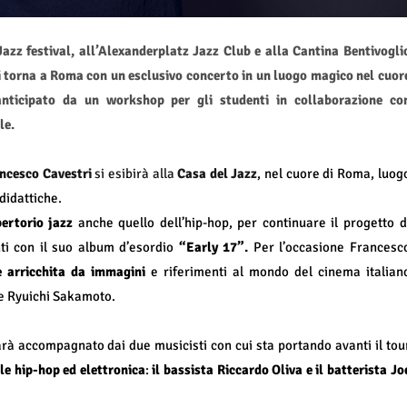
Jazz festival, all’Alexanderplatz Jazz Club e alla Cantina Bentivogli
i torna a Roma con un esclusivo concerto in un luogo magico nel cuor
anticipato da un workshop per gli studenti in collaborazione co
le.
ncesco Cavestri
si esibirà alla
Casa del Jazz
, nel cuore di Roma, luog
 didattiche.
pertorio jazz
anche quello dell’hip-hop, per continuare il progetto d
ti con il suo album d’esordio
“Early 17”.
Per l’occasione Francesc
 arricchita da immagini
e riferimenti al mondo del cinema italian
nde Ryuichi Sakamoto.
 sarà accompagnato dai due musicisti con cui sta portando avanti il tou
le hip-hop ed elettronica
:
il bassista Riccardo Oliva e il batterista Jo