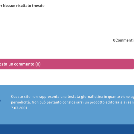
r:
Nessun risultato trovato
0Commenti
osta un commento (0)
Questo sito non rappresenta una testata giornalistica in quanto viene 
periodicità. Non può pertanto considerarsi un prodotto editoriale ai sens
7.03.2001