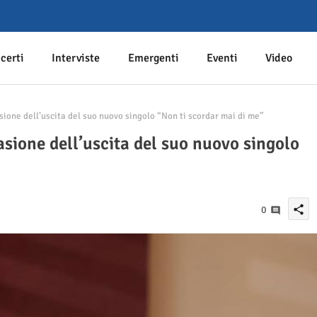
certi
Interviste
Emergenti
Eventi
Video
ione dell’uscita del suo nuovo singolo “Non ti scordar mai di me”
sione dell’uscita del suo nuovo singolo
share
0