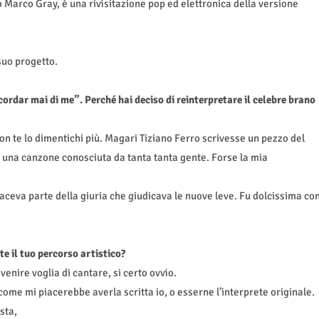
Marco Gray, è una rivisitazione pop ed elettronica della versione
suo progetto.
cordar mai di me”. Perché hai deciso di reinterpretare il celebre brano
Non te lo dimentichi più. Magari Tiziano Ferro scrivesse un pezzo del
é una canzone conosciuta da tanta tanta gente. Forse la mia
faceva parte della giuria che giudicava le nuove leve. Fu dolcissima co
e il tuo percorso artistico?
enire voglia di cantare, si certo ovvio.
 come mi piacerebbe averla scritta io, o esserne l’interprete originale.
sta,