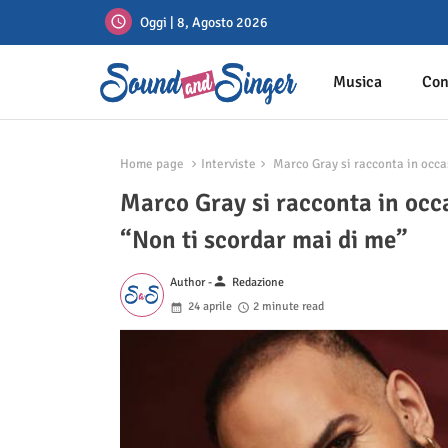
Oggi | 8, Agosto 2026
Musica
Con
Home page
Interviste
Marco Gray si racconta in occas
Marco Gray si racconta in occa
“Non ti scordar mai di me”
person
Author -
Redazione
24 aprile
2 minute read