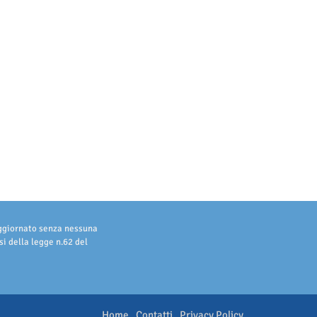
aggiornato senza nessuna
i della legge n.62 del
Home
Contatti
Privacy Policy