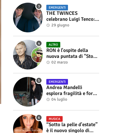
EMERGENTI
THE TWINCES
celebrano Luigi Tenco:
fuori singolo e video di
29 giugno
“Vedrai Vedrai”
ALTRO
RON è l'ospite della
nuova puntata di "Storie
di Musica", in onda sul
02 marzo
canale YouTube di
Alberto Salerno
EMERGENTI
Andrea Mandelli
esplora fragilità e forza
nel videoclip di “Sofia”
04 luglio
MUSICA
“Sotto la pelle d'estate”
è il nuovo singolo di