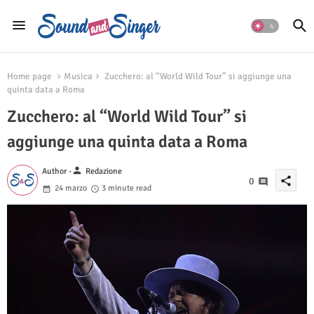
Home page
Musica
Zucchero: al “World Wild Tour” si aggiunge una
quinta data a Roma
Zucchero: al “World Wild Tour” si
aggiunge una quinta data a Roma
person
Author -
Redazione
share
0
24 marzo
3 minute read