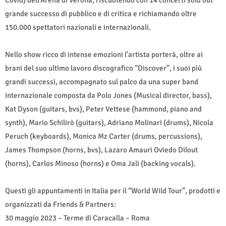
Covid) dell’Arena di Verona, riscuotendo con 14 concerti sold out
grande successo di pubblico e di critica e richiamando oltre
150.000 spettatori nazionali e internazionali.
Nello show ricco di intense emozioni l’artista porterà, oltre ai
brani del suo ultimo lavoro discografico “Discover”, i suoi più
grandi successi, accompagnato sul palco da una super band
internazionale composta da Polo Jones (Musical director, bass),
Kat Dyson (guitars, bvs), Peter Vettese (hammond, piano and
synth), Mario Schilirò (guitars), Adriano Molinari (drums), Nicola
Peruch (keyboards), Monica Mz Carter (drums, percussions),
James Thompson (horns, bvs), Lazaro Amauri Oviedo Dilout
(horns), Carlos Minoso (horns) e Oma Jali (backing vocals).
Questi gli appuntamenti in Italia per il “World Wild Tour”, prodotti e
organizzati da Friends & Partners:
30 maggio 2023 – Terme di Caracalla – Roma