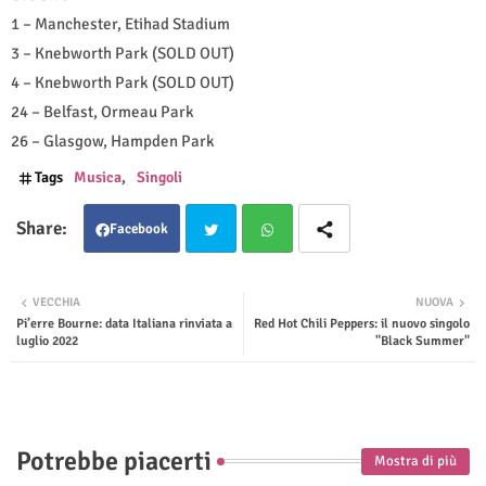
1 – Manchester, Etihad Stadium
3 – Knebworth Park (SOLD OUT)
4 – Knebworth Park (SOLD OUT)
24 – Belfast, Ormeau Park
26 – Glasgow, Hampden Park
Tags
Musica
Singoli
Facebook
Twit
Wha
VECCHIA
NUOVA
Pi’erre Bourne: data Italiana rinviata a
Red Hot Chili Peppers: il nuovo singolo
ter
tsap
luglio 2022
"Black Summer"
p
Potrebbe piacerti
Mostra di più