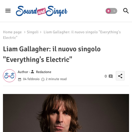
Home page
Singoli
Liam Gallagher: il nuovo singolo "Everything's
Electric"
Liam Gallagher: il nuovo singolo
"Everything's Electric"
person
Author -
Redazione
share
0
04 febbraio
2 minute read