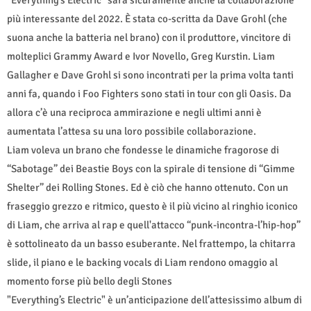
"Everything’s Electric" sarà sicuramente anche la collaborazione
più interessante del 2022. È stata co-scritta da Dave Grohl (che
suona anche la batteria nel brano) con il produttore, vincitore di
molteplici Grammy Award e Ivor Novello, Greg Kurstin. Liam
Gallagher e Dave Grohl si sono incontrati per la prima volta tanti
anni fa, quando i Foo Fighters sono stati in tour con gli Oasis. Da
allora c’è una reciproca ammirazione e negli ultimi anni è
aumentata l’attesa su una loro possibile collaborazione.
Liam voleva un brano che fondesse le dinamiche fragorose di
“Sabotage” dei Beastie Boys con la spirale di tensione di “Gimme
Shelter” dei Rolling Stones. Ed è ciò che hanno ottenuto. Con un
fraseggio grezzo e ritmico, questo è il più vicino al ringhio iconico
di Liam, che arriva al rap e quell'attacco “punk-incontra-l’hip-hop”
è sottolineato da un basso esuberante. Nel frattempo, la chitarra
slide, il piano e le backing vocals di Liam rendono omaggio al
momento forse più bello degli Stones
"Everything’s Electric" è un’anticipazione dell’attesissimo album di