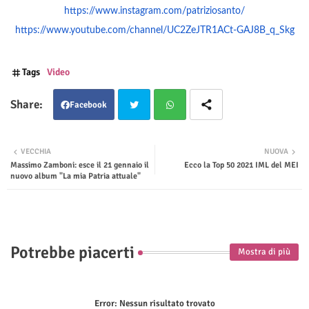
https://www.instagram.com/patriziosanto/
https://www.youtube.com/channel/UC2ZeJTR1ACt-GAJ8B_q_Skg
Tags
Video
Facebook
Twit
Wha
VECCHIA
NUOVA
Massimo Zamboni: esce il 21 gennaio il
Ecco la Top 50 2021 IML del MEI
ter
tsap
nuovo album "La mia Patria attuale"
p
Potrebbe piacerti
Mostra di più
Error:
Nessun risultato trovato