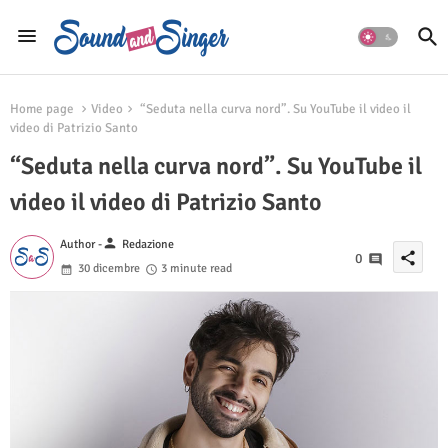
Home page
Video
“Seduta nella curva nord”. Su YouTube il video il
video di Patrizio Santo
“Seduta nella curva nord”. Su YouTube il
video il video di Patrizio Santo
person
Author -
Redazione
share
0
30 dicembre
3 minute read