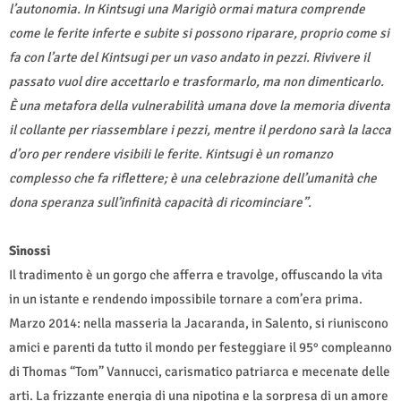
l’autonomia. In Kintsugi una Marigiò ormai matura comprende
come le ferite inferte e subite si possono riparare, proprio come si
fa con l’arte del Kintsugi per un vaso andato in pezzi. Rivivere il
passato vuol dire accettarlo e trasformarlo, ma non dimenticarlo.
È una metafora della vulnerabilità umana dove la memoria diventa
il collante per riassemblare i pezzi, mentre il perdono sarà la lacca
d’oro per rendere visibili le ferite. Kintsugi è un romanzo
complesso che fa riflettere; è una celebrazione dell’umanità che
dona speranza sull’infinità capacità di ricominciare”.
Sinossi
Il tradimento è un gorgo che afferra e travolge, offuscando la vita
in un istante e rendendo impossibile tornare a com’era prima.
Marzo 2014: nella masseria la Jacaranda, in Salento, si riuniscono
amici e parenti da tutto il mondo per festeggiare il 95° compleanno
di Thomas “Tom” Vannucci, carismatico patriarca e mecenate delle
arti. La frizzante energia di una nipotina e la sorpresa di un amore