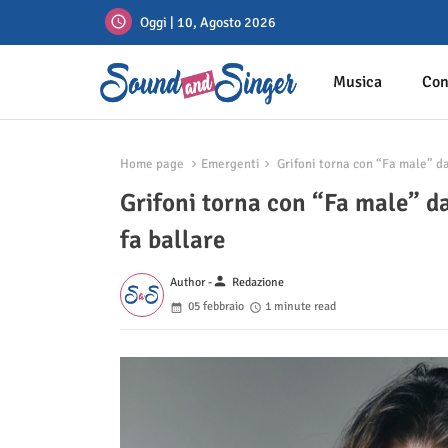
Oggi | 10, Agosto 2026
Musica
Con
Home page
Emergenti
Grifoni torna con “Fa male” dal
Grifoni torna con “Fa male” da
fa ballare
person
Author -
Redazione
05 febbraio
1 minute read