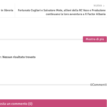
NUOVA
in libreria
Fortunato Cugliari e Salvatore Mete, allievi della RC Voce e Produzione
continuano la loro avventura a X Factor Albania
Mostra di più
r:
Nessun risultato trovato
0Commenti
osta un commento (0)