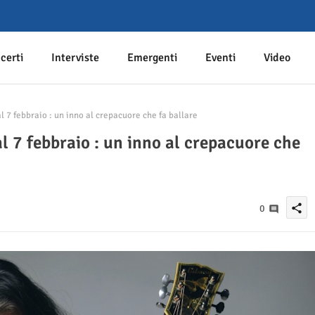
certi
Interviste
Emergenti
Eventi
Video
 7 febbraio : un inno al crepacuore che fa ballare
l 7 febbraio : un inno al crepacuore che
share
0