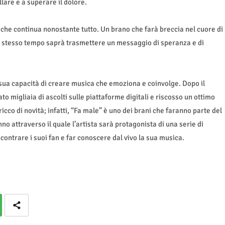
lare e a superare il dolore.
a che continua nonostante tutto. Un brano che farà breccia nel cuore di
lo stesso tempo saprà trasmettere un messaggio di speranza e di
 sua capacità di creare musica che emoziona e coinvolge. Dopo il
o migliaia di ascolti sulle piattaforme digitali e riscosso un ottimo
ricco di novità; infatti, “Fa male” è uno dei brani che faranno parte del
nno attraverso il quale l’artista sarà protagonista di una serie di
incontrare i suoi fan e far conoscere dal vivo la sua musica.