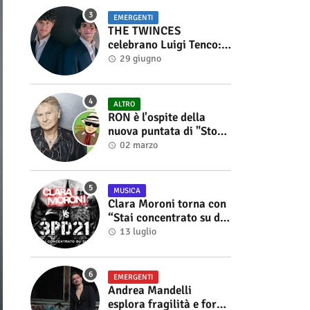
EMERGENTI
THE TWINCES
celebrano Luigi Tenco:
fuori singolo e video di
29 giugno
“Vedrai Vedrai”
ALTRO
RON è l'ospite della
nuova puntata di "Storie
di Musica", in onda sul
02 marzo
canale YouTube di
Alberto Salerno
MUSICA
Clara Moroni torna con
“Stai concentrato su di
me”, il nuovo singolo
13 luglio
feat. 3PD21
EMERGENTI
Andrea Mandelli
esplora fragilità e forza