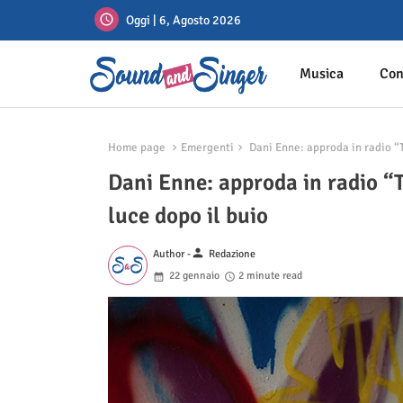
Oggi | 6, Agosto 2026
Musica
Con
Home page
Emergenti
Dani Enne: approda in radio “Ti
Dani Enne: approda in radio “Ti
luce dopo il buio
person
Author -
Redazione
22 gennaio
2 minute read