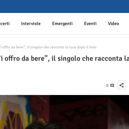
certi
Interviste
Emergenti
Eventi
Video
 offro da bere”, il singolo che racconta la luce dopo il buio
 offro da bere”, il singolo che racconta l
share
0