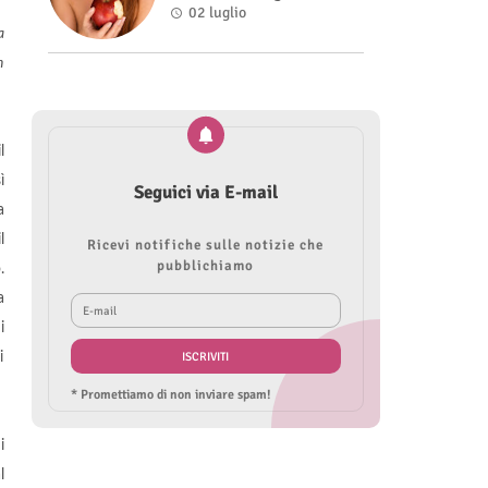
Roberta Modìgliani
02 luglio
a
n
l
ì
Seguici via E-mail
a
l
Ricevi notifiche sulle notizie che
pubblichiamo
.
a
i
i
* Promettiamo di non inviare spam!
i
l