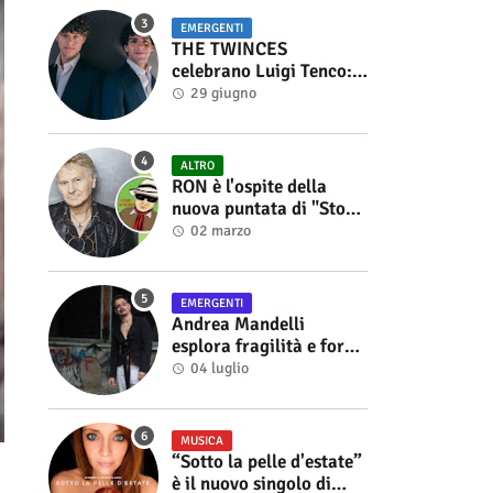
EMERGENTI
THE TWINCES
celebrano Luigi Tenco:
fuori singolo e video di
29 giugno
“Vedrai Vedrai”
ALTRO
RON è l'ospite della
nuova puntata di "Storie
di Musica", in onda sul
02 marzo
canale YouTube di
Alberto Salerno
EMERGENTI
Andrea Mandelli
esplora fragilità e forza
nel videoclip di “Sofia”
04 luglio
MUSICA
“Sotto la pelle d'estate”
è il nuovo singolo di