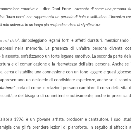
 connessione emotiva
e
-
dice Dani Enne
–
racconto di come una persona si
assico "buco nero" che rappresenta un periodo di buio e solitudine. L’incontro co
 mio universo in un luogo più profondo e ricco di significato
.»
le nel cielo
", simboleggiano legami forti e affetti duraturi, menzionando i
mpressi nella memoria. La presenza di un'altra persona diventa cos
 è assente, enfatizzando un forte legame emotivo. La seconda parte dell
rtura e di comunicazione e la riservatezza dell'altra persona. Anche se i
e, cerca di stabilire una connessione con un tono leggero e quasi giocoso
e rappresentano un desiderio di condividere esperienze, anche se si scontr
 da bere
” parla di come le relazioni possano cambiare il corso della vita d
scurità, e del bisogno di connettersi emotivamente, anche in presenza d
alabria 1996, è un giovane artista, producer e cantautore. I suoi stud
miglia che gli fa prendere lezioni di pianoforte. In seguito si affaccia a