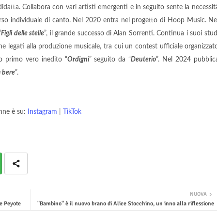
tta. Collabora con vari artisti emergenti e in seguito sente la necessit
orso individuale di canto. Nel 2020 entra nel progetto di Hoop Music. Ne
“
Figli delle stelle
”, il grande successo di Alan Sorrenti. Continua i suoi stud
he legati alla produzione musicale, tra cui un contest ufficiale organizzat
uo primo vero inedito “
Ordigni
” seguito da “
Deuterio
”. Nel 2024 pubblic
a bere
”.
nne è su:
Instagram
|
TikTok
NUOVA
ie Peyote
"Bambino" è il nuovo brano di Alice Stocchino, un inno alla riflessione