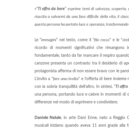
«"
Ti offro da bere
"
esprime temi di salvezza, scoperta,
riuscita a salvarmi da una fase difficile della vita, il cl
questa persona ha portato luce e speranza, trasformando il
Le “
immagini
” nel testo, come il "
filo rosso
" e le "
stel
ricordo di momenti significativi che rimangono i
fondamentale, tanto da far mancare il respiro quando
canzone presenta un contrasto tra il desiderio di ape
protagonista afferma di non essere bravo con le parol
L'invito a "
fare una rivolta
" e l'offerta di bere insiem
con la sobria tranquillità dell'altro. In sintesi, “
Ti offro
una persona, portando luce e calore in momenti di o
differenze nel modo di esprimere e condividere.
Daniele Natale
, in arte Dani Enne, nato a Reggio C
musicali iniziano quando aveva 11 anni grazie alla fa