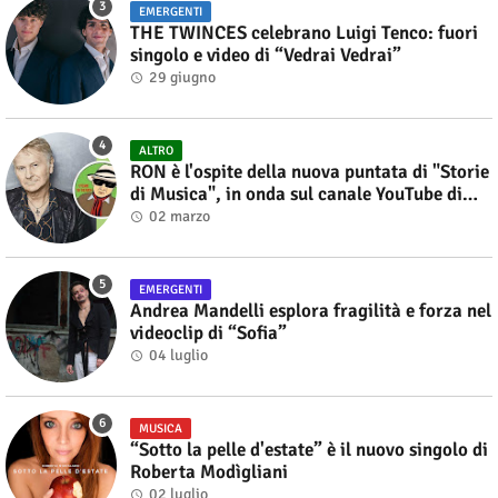
EMERGENTI
THE TWINCES celebrano Luigi Tenco: fuori
singolo e video di “Vedrai Vedrai”
29 giugno
ALTRO
RON è l'ospite della nuova puntata di "Storie
di Musica", in onda sul canale YouTube di
Alberto Salerno
02 marzo
EMERGENTI
Andrea Mandelli esplora fragilità e forza nel
videoclip di “Sofia”
04 luglio
MUSICA
“Sotto la pelle d'estate” è il nuovo singolo di
Roberta Modìgliani
02 luglio