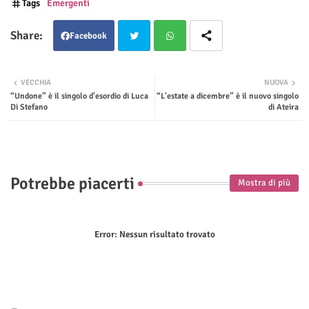
Tags
Emergenti
Facebook
Twit
Wha
VECCHIA
NUOVA
“Undone” è il singolo d'esordio di Luca
“L'estate a dicembre” è il nuovo singolo
ter
tsap
Di Stefano
di Ateira
p
Potrebbe piacerti
Mostra di più
Error:
Nessun risultato trovato