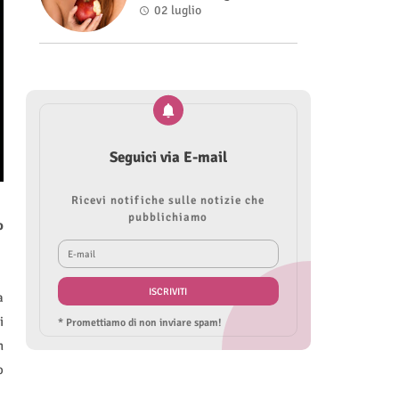
Roberta Modìgliani
02 luglio
Seguici via E-mail
Ricevi notifiche sulle notizie che
pubblichiamo
o
a
i
* Promettiamo di non inviare spam!
n
o