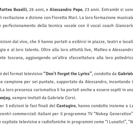
atteo Buselli
, 26 anni, e
Alessandro Pepe
, 23 anni. Entrambi si son
 recitazione e dizione con Fioretta Mari. La loro formazione musical
 perfezionamento della tecnica vocale con il vocal coach Giancarl
oni dal vivo, che li hanno portati a esibirsi in piazze, teatri e locali
a e al loro talento. Oltre alla loro attività live, Matteo e Alessandr
te toscana, aggiungendo un'altra sfaccettatura alla loro poliedric
ni del format televisivo
“Don't Forget the Lyrics”
, condotto da
Gabriel
me campione per sei puntate, supportato da Alessandro, incantando i
a loro presenza carismatica li ha portati anche a essere ospiti in un
eejay
, sempre invitati da Gabriele Corsi.
r 3 edizioni le fasi finali del
Cantagiro
, hanno condotto insieme a L
 centri commerciali italiani per il programma TV “Nokep Generation”
e ospitate televisive e radiofoniche in programmi come “I Lunatici”, “