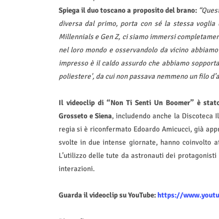
Spiega il duo toscano a proposito del brano:
“Quest
diversa dal primo, porta con sé la stessa voglia 
Millennials e Gen Z, ci siamo immersi completament
nel loro mondo e osservandolo da vicino abbiamo 
impresso è il caldo assurdo che abbiamo sopportat
poliestere', da cui non passava nemmeno un filo d’a
Il videoclip di “Non Ti Senti Un Boomer” è stato
Grosseto e Siena
, includendo anche la Discoteca Il
regia si è riconfermato Edoardo Amicucci, già appre
svolte in due intense giornate, hanno coinvolto 
L’utilizzo delle tute da astronauti dei protagonisti
interazioni.
Guarda il videoclip su YouTube:
https://www.yout