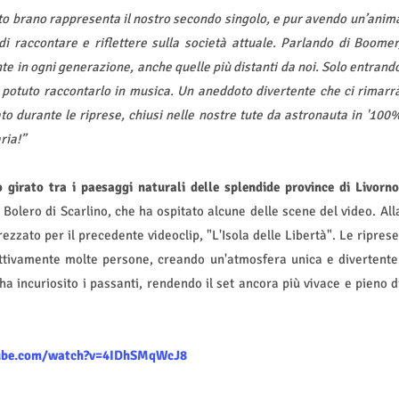
o brano rappresenta il nostro secondo singolo, e pur avendo un’anim
di raccontare e riflettere sulla società attuale. Parlando di Boomer
e in ogni generazione, anche quelle più distanti da noi. Solo entrand
potuto raccontarlo in musica. Un aneddoto divertente che ci rimarr
o durante le riprese, chiusi nelle nostre tute da astronauta in '100
ria!”
 girato tra i paesaggi naturali delle splendide province di Livorno
 Bolero di Scarlino, che ha ospitato alcune delle scene del video. All
zzato per il precedente videoclip, "L'Isola delle Libertà". Le riprese
attivamente molte persone, creando un'atmosfera unica e divertente
 ha incuriosito i passanti, rendendo il set ancora più vivace e pieno d
ube.com/watch?v=4IDhSMqWcJ8