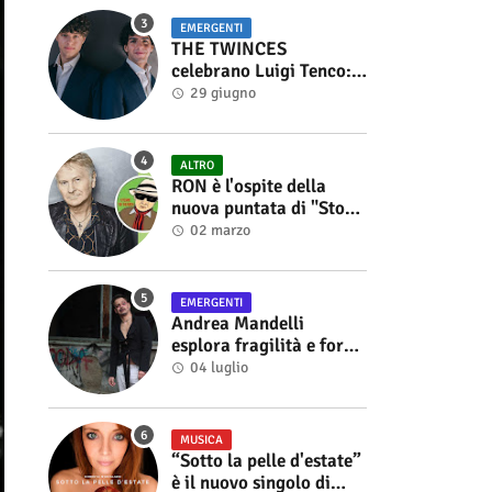
EMERGENTI
THE TWINCES
celebrano Luigi Tenco:
fuori singolo e video di
29 giugno
“Vedrai Vedrai”
ALTRO
RON è l'ospite della
nuova puntata di "Storie
di Musica", in onda sul
02 marzo
canale YouTube di
Alberto Salerno
EMERGENTI
Andrea Mandelli
esplora fragilità e forza
nel videoclip di “Sofia”
04 luglio
MUSICA
“Sotto la pelle d'estate”
è il nuovo singolo di