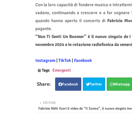
Con la loro capacità di fondere musica e intratteni
vadano, continuando a crescere e a far sognare i
quando hanno aperto il concerto di
Fabrizio Mo
pagante.
“Non Ti Senti Un Boomer” è il nuovo singolo de I L
novembre 2024 e in rotazione radiofonica da vener
Instagram
|
TikTok
|
Facebook
Tags
Emergenti
Facebook
Twitter
Whatsapp
VECCHIA
Fabrizio Nitti: fuori il video de “Il Suono”, il nuovo singolo ine