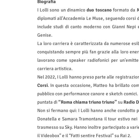
Biografia
I Lolli sono un dinamico
duo toscano
formato da
M
diplomati all'Accademia Le Muse, seguendo corsi di
include studi di canto moderno con Gianni Nepi e
Genise.
La loro carriera è caratterizzata da numerose esibizi
conquistando sempre più fan grazie alla loro energi
lavorano come speaker radiofonici per un'emitten
carriera artistica.
Nel 2022, I Lolli hanno preso parte alle registrazio
Corsi
. In questa occasione, Matteo ha brillato co
pubblico con performance canore e sketch comici. L
puntata di
“Roma chiama triuno triuno”
su
Radio D
Non si fermano qui: I Lolli hanno anche condotto pe
Donatella e Samara Tramontana il tour estivo nei
trasmesso su Sky. Hanno inoltre partecipato a vari
il Videobox” e il “Fatti sentire Festival” su Rai 2.