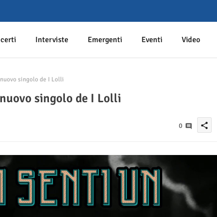
certi
Interviste
Emergenti
Eventi
Video
nuovo singolo de I Lolli
nuovo singolo de I Lolli
share
0