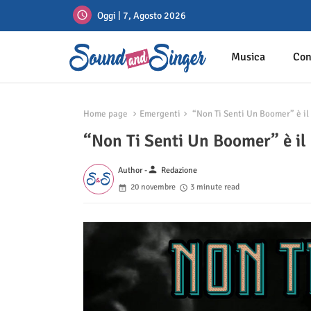
Oggi | 7, Agosto 2026
Musica
Con
Home page
Emergenti
“Non Ti Senti Un Boomer” è il 
“Non Ti Senti Un Boomer” è il 
person
Author -
Redazione
20 novembre
3 minute read