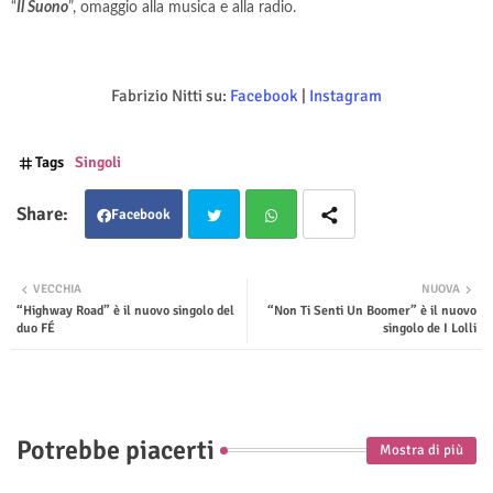
“
Il Suono
”, omaggio alla musica e alla radio.
Fabrizio Nitti su:
Facebook
|
Instagram
Tags
Singoli
Facebook
Twit
Wha
VECCHIA
NUOVA
“Highway Road” è il nuovo singolo del
“Non Ti Senti Un Boomer” è il nuovo
ter
tsap
duo FÉ
singolo de I Lolli
p
Potrebbe piacerti
Mostra di più