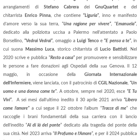
arrangiamenti di
Stefano Cabrera
dei
GnuQuartet
e del
chitarrista
Enrico Pinna
, che contiene
“
Liguria”
, inno e manifesto
d’amore verso la sua terra, “
Una ragione per vivere”
, “
Emanuela”
,
dedicato alla poliziotta uccisa a Palermo nell’attentato a Paolo
Borsellino,
“
Vedrai Vedrai”
, omaggio a
Luigi Tenco
e
“
E penso a te”
, in
cui suona
Massimo Luca
, storico chitarrista di
Lucio Battisti
. Nel
2020 scrive e pubblica “
Resto a casa”
per promuovere e sensibilizzare
le persone a fare donazioni agli Ospedali della
sua
Genova. Il 12
maggio, in occasione della
Giornata Internazionale
dell’Infermiere,
viene lanciata, con il patrocinio di
CGIL Nazionale
,
“Un
uomo e una donna come te”
. A ottobre, sempre nel 2020, esce
“E Tu
Vivi”
. A sei mesi dall’ultimo inedito il 30 aprile 2021 arriva
“Libero
come l’amore”
a cui segue il 22 ottobre l’album “
Tracce di me
” che
raccoglie i brani fondamentali della sua carriera con il lancio
dell’inedito “
Al di là del ponte
” dedicato alla tragedia del ponte della
sua città. Nel 2023 arriva “
Il Profumo e l’Amore
”, e per il 2024 pubblica