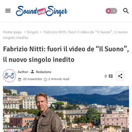
Home page
Singoli
Fabrizio Nitti: fuori il video de “Il Suono”, il nuovo
singolo inedito
Fabrizio Nitti: fuori il video de “Il Suono”,
il nuovo singolo inedito
person
Author -
Redazione
share
0
20 novembre
2 minute read