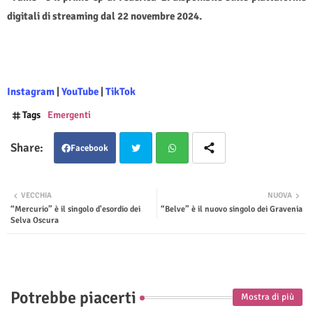
digitali di streaming dal 22 novembre 2024.
Instagram
|
YouTube
|
TikTok
Tags
Emergenti
Facebook
Twit
Wha
VECCHIA
NUOVA
“Mercurio” è il singolo d'esordio dei
“Belve” è il nuovo singolo dei Gravenia
ter
tsap
Selva Oscura
p
Potrebbe piacerti
Mostra di più