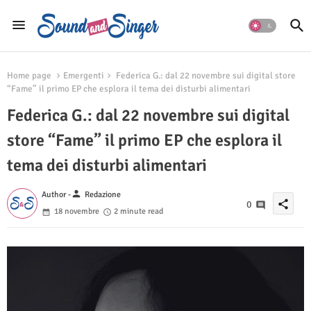
Home page
Emergenti
Federica G.: dal 22 novembre sui digital store
“Fame” il primo EP che esplora il tema dei disturbi alimentari
Federica G.: dal 22 novembre sui digital
store “Fame” il primo EP che esplora il
tema dei disturbi alimentari
person
Author -
Redazione
share
0
18 novembre
2 minute read