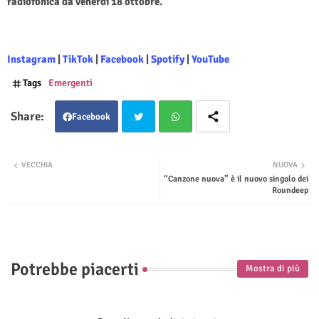
radiofonica da venerdì 18 ottobre.
Instagram
|
TikTok
|
Facebook
|
Spotify
|
YouTube
Tags
Emergenti
Facebook
Twit
Wha
VECCHIA
NUOVA
“Canzone nuova” è il nuovo singolo dei
ter
tsap
Roundeep
p
Potrebbe piacerti
Mostra di più