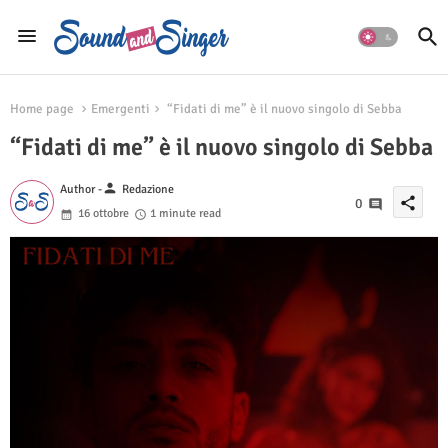
Home page
Emergenti
“Fidati di me” è il nuovo singolo di Sebba
“Fidati di me” è il nuovo singolo di Sebba
person
Author -
Redazione
share
0
16 ottobre
1 minute read