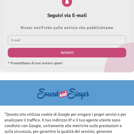
Seguici via E-mail
Ricevi notifiche sulle notizie che pubblichiamo
* Promettiamo di non inviare spam!
Questo sito non rappresenta una testata giornalistica in quanto viene
aggiornato senza nessuna periodicità. Non può pertanto considerarsi
"Questo sito utilizza cookie di Google per erogare i propri servizi e per
un prodotto editoriale ai sensi della legge n.62 del 7.03.2001
analizzare il traffico. Il tuo indirizzo IP e il tuo agente utente sono
condivisi con Google, unitamente alle metriche sulle prestazioni e
sulla sicurezza, per garantire la qualità del servizio, generare