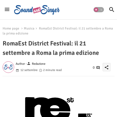
Home page
Musica
RomaEst District Festival: il 21 settembre a Roma
la prima edizione
RomaEst District Festival: il 21
settembre a Roma la prima edizione
person
Author -
Redazione
share
0
12 settembre
2 minute read