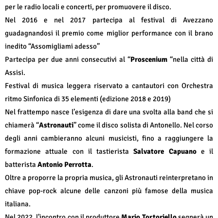
per le radio locali e concerti, per promuovere il disco.
Nel 2016 e nel 2017 partecipa al festival di Avezzano
guadagnandosi il premio come miglior performance con il brano
inedito “Assomigliami adesso”
Partecipa per due anni consecutivi al “
Proscenium
“nella città di
Assisi.
Festival di musica leggera riservato a cantautori con Orchestra
ritmo Sinfonica di 35 elementi (edizione 2018 e 2019)
Nel frattempo nasce l’esigenza di dare una svolta alla band che si
chiamerà “
Astronauti
” come il disco solista di Antonello. Nel corso
degli anni cambieranno alcuni musicisti, fino a raggiungere la
formazione attuale con il tastierista
Salvatore Capuano
e il
batterista
Antonio Perrotta
.
Oltre a proporre la propria musica, gli Astronauti reinterpretano in
chiave pop-rock alcune delle canzoni più famose della musica
italiana.
Nel 2022, l’incontro con il produttore
Mario Tortoriello
segnerà un