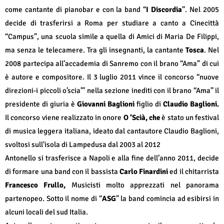
come cantante di pianobar e con la band “
I Discordia
”. Nel 2005
decide di trasferirsi a Roma per studiare a canto a Cinecittà
“Campus”, una scuola simile a quella di Amici di Maria De Filippi,
ma senza le telecamere. Tra gli insegnanti, la cantante
Tosca
. Nel
2008 partecipa all’accademia di Sanremo con il brano “Ama” di cui
è autore e compositore. Il 3 luglio 2011 vince il concorso “nuove
direzioni-i piccoli o’scia’” nella sezione inediti con il brano “Ama” il
presidente di giuria è
Giovanni Baglioni
figlio di
Claudio Baglioni.
Il concorso viene realizzato in onore
O ‘Scià, che
è stato un festival
di musica leggera italiana, ideato dal cantautore Claudio Baglioni,
svoltosi sull'isola di Lampedusa dal 2003 al 2012
Antonello si trasferisce a Napoli e alla fine dell’anno 2011, decide
di formare una band con il bassista
Carlo Finardini
ed il chitarrista
Francesco Frullo,
Musicisti molto apprezzati nel panorama
partenopeo. Sotto il nome di “
ASG
” la band comincia ad esibirsi in
alcuni locali del sud Italia.