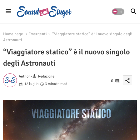
Home page
Emergenti
“Viaggiatore statico” è il nuovo singolo degli
Astronauti
“Viaggiatore statico” è il nuovo singolo
degli Astronauti
person
Author -
Redazione
share
0
12 luglio
3 minute read