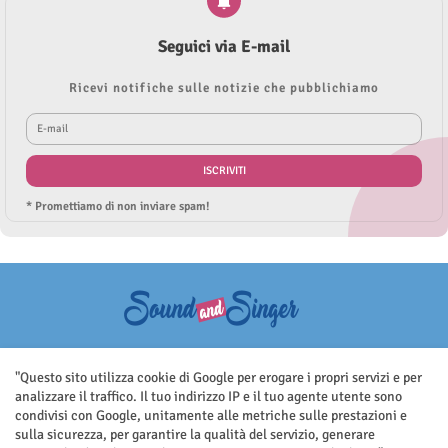
Seguici via E-mail
Ricevi notifiche sulle notizie che pubblichiamo
* Promettiamo di non inviare spam!
Questo sito non rappresenta una testata giornalistica in quanto viene
aggiornato senza nessuna periodicità. Non può pertanto considerarsi
"Questo sito utilizza cookie di Google per erogare i propri servizi e per
un prodotto editoriale ai sensi della legge n.62 del 7.03.2001
analizzare il traffico. Il tuo indirizzo IP e il tuo agente utente sono
condivisi con Google, unitamente alle metriche sulle prestazioni e
sulla sicurezza, per garantire la qualità del servizio, generare