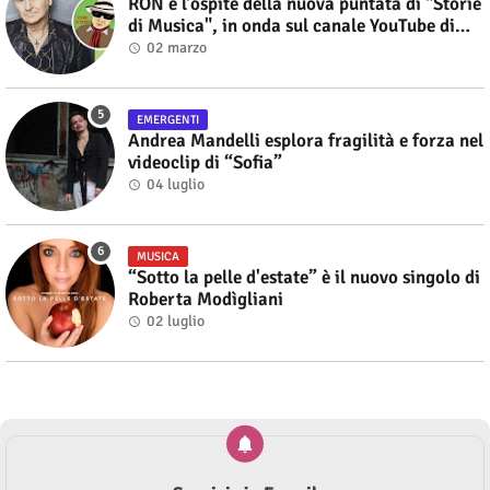
RON è l'ospite della nuova puntata di "Storie
di Musica", in onda sul canale YouTube di
Alberto Salerno
02 marzo
EMERGENTI
Andrea Mandelli esplora fragilità e forza nel
videoclip di “Sofia”
04 luglio
MUSICA
“Sotto la pelle d'estate” è il nuovo singolo di
Roberta Modìgliani
02 luglio