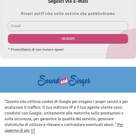
Seguici via E-mail
Ricevi notifiche sulle notizie che pubblichiamo
* Promettiamo di non inviare spam!
Questo sito non rappresenta una testata giornalistica in quanto viene
aggiornato senza nessuna periodicità. Non può pertanto considerarsi
"Questo sito utilizza cookie di Google per erogare i propri servizi e per
un prodotto editoriale ai sensi della legge n.62 del 7.03.2001
analizzare il traffico. Il tuo indirizzo IP e il tuo agente utente sono
condivisi con Google, unitamente alle metriche sulle prestazioni e
sulla sicurezza, per garantire la qualità del servizio, generare
statistiche di utilizzo e rilevare e contrastare eventuali abusi."
Per
saperne di più
Home
Contatti
Privacy Policy