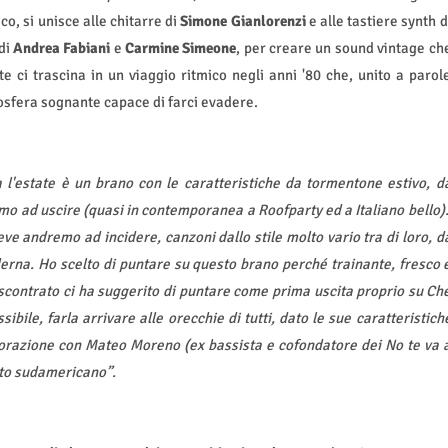
co, si unisce alle chitarre di
Simone Gianlorenzi
e alle tastiere synth d
 di
Andrea Fabiani
e
Carmine Simeone
, per creare un sound vintage ch
nte ci trascina in un viaggio ritmico negli anni '80 che, unito a parol
osfera sognante capace di farci evadere.
a l'estate è un brano con le caratteristiche da tormentone estivo, d
primo ad uscire (quasi in contemporanea a Roofparty ed a Italiano bello)
eve andremo ad incidere, canzoni dallo stile molto vario tra di loro, d
derna. Ho scelto di puntare su questo brano perché trainante, fresco 
riscontrato ci ha suggerito di puntare come prima uscita proprio su Ch
ssibile, farla arrivare alle orecchie di tutti, dato le sue caratteristich
borazione con Mateo Moreno (ex bassista e cofondatore dei No te va 
ato sudamericano”.