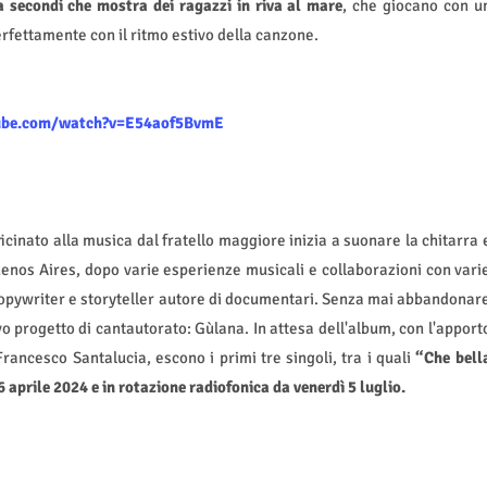
ta secondi che mostra dei ragazzi in riva al mare
, che giocano con u
rfettamente con il ritmo estivo della canzone.
ube.com/watch?v=E54aof5BvmE
inato alla musica dal fratello maggiore inizia a suonare la chitarra 
uenos Aires, dopo varie esperienze musicali e collaborazioni con vari
copywriter e storyteller autore di documentari. Senza mai abbandonar
ovo progetto di cantautorato: Gùlana. In attesa dell'album, con l'apport
rancesco Santalucia, escono i primi tre singoli, tra i quali
“Che bell
6 aprile 2024 e in rotazione radiofonica da venerdì 5 luglio.