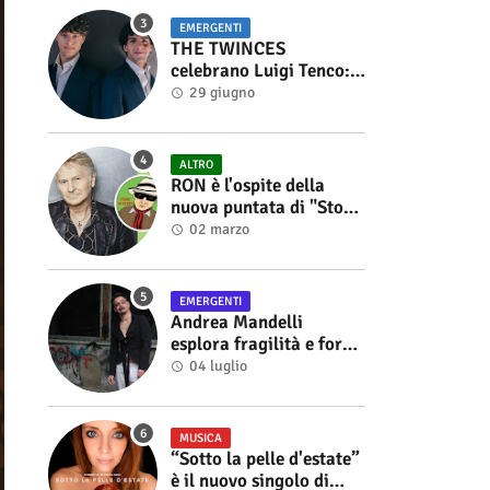
EMERGENTI
THE TWINCES
celebrano Luigi Tenco:
fuori singolo e video di
29 giugno
“Vedrai Vedrai”
ALTRO
RON è l'ospite della
nuova puntata di "Storie
di Musica", in onda sul
02 marzo
canale YouTube di
Alberto Salerno
EMERGENTI
Andrea Mandelli
esplora fragilità e forza
nel videoclip di “Sofia”
04 luglio
MUSICA
“Sotto la pelle d'estate”
è il nuovo singolo di