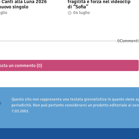
 Canti alla Luna 2026
fragilità e forza nel videoclip
 nuovo singolo
di “Sofia”
glio
04 luglio
0Commenti
osta un commento (0)
Questo sito non rappresenta una testata giornalistica in quanto viene 
periodicità. Non può pertanto considerarsi un prodotto editoriale ai sens
7.03.2001