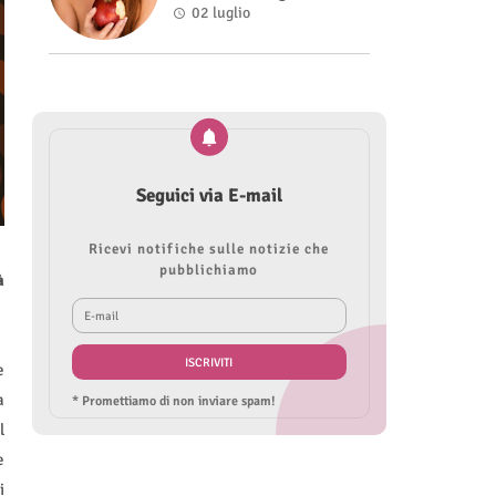
Roberta Modìgliani
02 luglio
Seguici via E-mail
Ricevi notifiche sulle notizie che
pubblichiamo
à
e
a
* Promettiamo di non inviare spam!
l
e
i