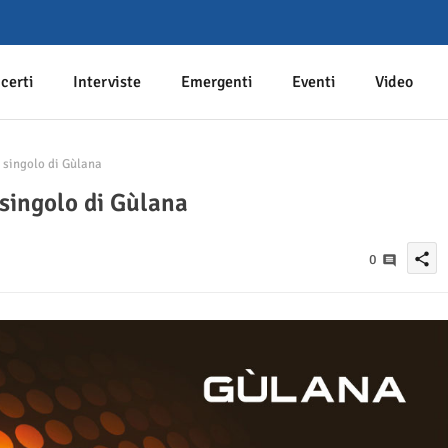
certi
Interviste
Emergenti
Eventi
Video
o singolo di Gùlana
 singolo di Gùlana
share
0