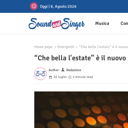
Oggi | 8, Agosto 2026
Musica
Con
Home page
Emergenti
“Che bella l'estate” è il nuov
“Che bella l'estate” è il nuovo
person
Author -
Redazione
02 luglio
2 minute read