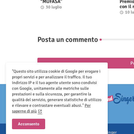
“MUFASA”
Premio
con il
30 luglio
10 lu
Posta un commento
P
"Questo sito utilizza cookie di Google per erogare i
propri servizi e per analizzare il traffico. Il tuo
indirizzo IP e il tuo agente utente sono condivisi
con Google, unitamente alle metriche sulle
prestazioni e sulla sicurezza, per garantire la
qualità del servizio, generare statistiche di utilizzo
e rilevare e contrastare eventuali abusi."
Per
saperne di più
Acconsento
All Right Reserved Copyright ©Sound And Singer