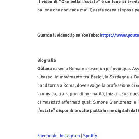
Il video di “Che bella l'estate” è un loop di tren
pallone che non cade mai. Questa scena si sposa pe
Guarda il videoclip su YouTube:
https://www.yout
Biografia
Gùlana
nasce a Roma e cresce un po’ ovunque. Avvic
il basso. In movimento tra Parigi, la Sardegna e B
band torna a Roma, dove svolge la professione di 
la musica, tra raptus di normalità, inizia il suo nu
di musicisti affermati quali Simone Gianlorenzi e F
l'estate” disponibile sulle piattaforme digitali dal 
Facebook
|
Instagram
|
Spotify