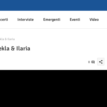
certi
Interviste
Emergenti
Eventi
Video
la & Ilaria
kla & Ilaria
share
0