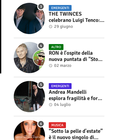
EMERGENTI
THE TWINCES
celebrano Luigi Tenco:
fuori singolo e video di
29 giugno
“Vedrai Vedrai”
ALTRO
RON è l'ospite della
nuova puntata di "Storie
di Musica", in onda sul
02 marzo
canale YouTube di
Alberto Salerno
EMERGENTI
Andrea Mandelli
esplora fragilità e forza
nel videoclip di “Sofia”
04 luglio
MUSICA
“Sotto la pelle d'estate”
è il nuovo singolo di