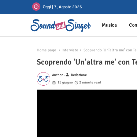
Oggi | 7, Agosto 2026
Musica
Con
Home page
Interviste
Scoprendo 'Un’altra me' con Tek
Scoprendo 'Un’altra me' con Te
person
Author -
Redazione
15 giugno
2 minute read