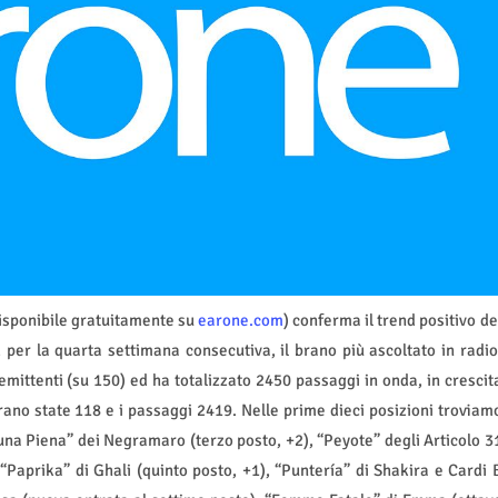
disponibile gratuitamente su
earone.com
) conferma il trend positivo de
, per la quarta settimana consecutiva, il brano più ascoltato in radio
emittenti (su 150) ed ha totalizzato 2450 passaggi in onda, in crescit
rano state 118 e i passaggi 2419. Nelle prime dieci posizioni troviam
na Piena” dei Negramaro (terzo posto, +2), “Peyote” degli Articolo 3
 “Paprika” di Ghali (quinto posto, +1), “Puntería” di Shakira e Cardi 