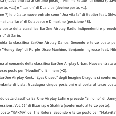
alisa (nuova entrata al settimo posto), “Femme Fatale” di Emma (ottav
to, +11) e “Illusion” di Dua Lipa (decimo posto, +1).
ne 7) le più alte nuove entrate sono “Una vita fa” di Geolier feat. Shiv
ai un affare” di Colapesce e Dimartino (posizione 48).
posto della classifica EarOne Airplay Radio Indipendenti e preced
ric” di Darin.
ida la classifica EarOne Airplay Dance. Secondo e terzo posto pe
 e “Honey Boy” di Purple Disco Machine, Benjamin Ingrosso feat.
Nil
rma al comando della classifica EarOne Airplay Urban. Nuova entrata a
 Terzo posto per “Houdini” di Eminem (+2).
 EarOne Airplay Rock.
Eyes Closed” degli Imagine Dragons si conferm
“
ante di Lista. Guadagna cinque posizioni e si porta al terzo post
do della classifica EarOne Airplay Latin e precede “Si no no” di Dann
ssions, Vol. 53” di Bizarrap e Shakira (confermato al terzo posto).
mo posto “KARMA” dei The Kolors. Secondo e terzo posto per “Malavita