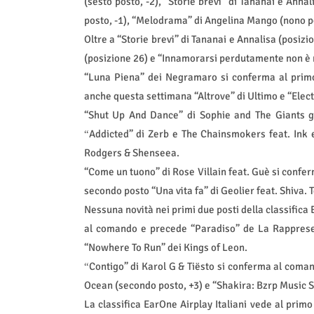
(sesto posto, -2), “Storie brevi” di Tananai e Ann
posto, -1), “Melodrama” di Angelina Mango (nono pos
Oltre a “Storie brevi” di Tananai e Annalisa (posizio
(posizione 26) e “Innamorarsi perdutamente non è m
“Luna Piena” dei Negramaro si conferma al primo 
anche questa settimana “Altrove” di Ultimo e “Elect
“Shut Up And Dance” di Sophie and The Giants gu
Addicted” di Zerb e The Chainsmokers feat. Ink
“
Rodgers & Shenseea.
“Come un tuono” di Rose Villain feat. Guè si confe
secondo posto “Una vita fa” di Geolier feat. Shiva.
Nessuna novità nei primi due posti della classifica
al comando e precede “Paradiso” de La Rappresent
“Nowhere To Run” dei Kings of Leon.
Contigo
” di Karol G & Ti
ë
sto si conferma al coman
“
Ocean (secondo posto, +3) e “Shakira: Bzrp Music Se
La classifica EarOne Airplay Italiani vede al pri