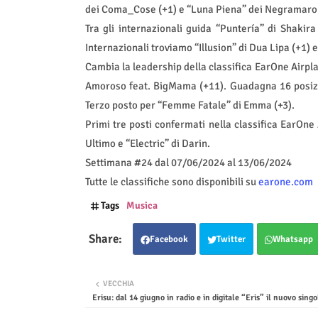
dei Coma_Cose (+1) e “Luna Piena” dei Negramaro
Tra gli internazionali guida “Puntería” di Shakir
Internazionali troviamo “Illusion” di Dua Lipa (+1) e
Cambia la leadership della classifica EarOne Airpl
Amoroso feat. BigMama (+11). Guadagna 16 posizi
Terzo posto per “Femme Fatale” di Emma (+3).
Primi tre posti confermati nella classifica EarOne
Ultimo e “Electric” di Darin.
Settimana #24 dal 07/06/2024 al 13/06/2024
Tutte le classifiche sono disponibili su
earone.com
Tags
Musica
Facebook
Twitter
Whatsapp
VECCHIA
Erisu: dal 14 giugno in radio e in digitale “Eris” il nuovo singo