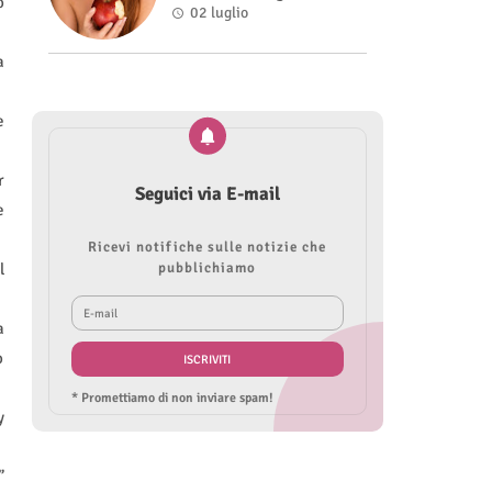
o
Roberta Modìgliani
02 luglio
a
e
r
Seguici via E-mail
e
Ricevi notifiche sulle notizie che
pubblichiamo
l
a
o
* Promettiamo di non inviare spam!
y
”