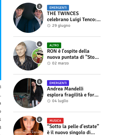
EMERGENTI
THE TWINCES
celebrano Luigi Tenco:
fuori singolo e video di
29 giugno
“Vedrai Vedrai”
ALTRO
RON è l'ospite della
nuova puntata di "Storie
di Musica", in onda sul
02 marzo
canale YouTube di
Alberto Salerno
EMERGENTI
i
Andrea Mandelli
esplora fragilità e forza
.
nel videoclip di “Sofia”
04 luglio
a
o
1
MUSICA
“Sotto la pelle d'estate”
B
è il nuovo singolo di