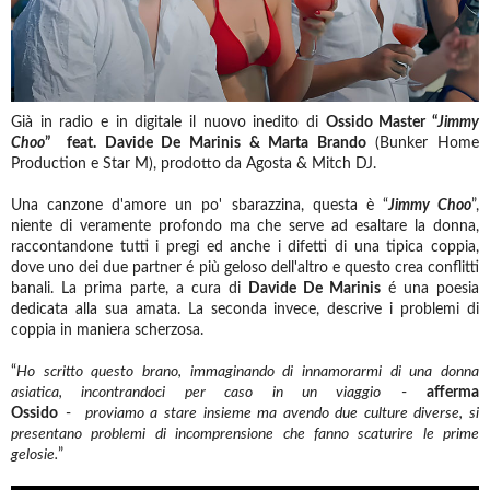
Già in radio e in digitale il nuovo inedito di
Ossido Master “
Jimmy
Choo
” feat. Davide De Marinis & Marta Brando
(Bunker Home
Production e Star M), prodotto da Agosta & Mitch DJ.
Una canzone d'amore un po' sbarazzina, questa è “
Jimmy Choo
”,
niente di veramente profondo ma che serve ad esaltare la donna,
raccontandone tutti i pregi ed anche i difetti di una tipica coppia,
dove uno dei due partner é più geloso dell'altro e questo crea conflitti
banali. La prima parte, a cura di
Davide De Marinis
é una poesia
dedicata alla sua amata. La seconda invece, descrive i problemi di
coppia in maniera scherzosa.
“
Ho scritto questo brano, immaginando di innamorarmi di una donna
asiatica, incontrandoci per caso in un viaggio
-
afferma
Ossido
-
proviamo a stare insieme ma avendo due culture diverse, si
presentano problemi di incomprensione che fanno scaturire le prime
gelosie.
”