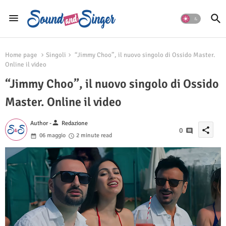
Home page
Singoli
“Jimmy Choo”, il nuovo singolo di Ossido Master.
Online il video
“Jimmy Choo”, il nuovo singolo di Ossido
Master. Online il video
person
Author -
Redazione
share
0
06 maggio
2 minute read