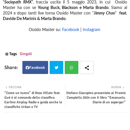
“
Sociopath RMX
”, traccia uscita il 5 maggio 2023, in cui Ossido
Master ha con se
Young Buck, Blackson e Marta Brando
. Siamo al
2024 e dopo tanti live torna Ossido Master con “
Jimmy Choo
”
feat.
Davide De Marinis & Marta Brando
.
Ossido Master su:
Facebook
|
Instagram
Tags
Singoli
Facebook
Twit
Wha
VECCHIA
NUOVA
“Come un tuono” di Rose Villain feat.
Stefano Giacopino presentato al Premio
ter
tsap
Guè è al comando della classifica
Campiello 2024 con il libro “Emanuelo.
EarOne Airplay Radio e guida anche le
Diario di un asperger”
p
classifiche Urban e TV