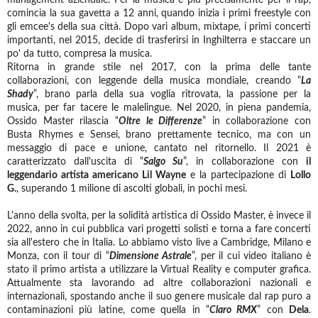
comincia la sua gavetta a 12 anni, quando inizia i primi freestyle con
gli emcee's della sua città. Dopo vari album, mixtape, i primi concerti
importanti, nel 2015, decide di trasferirsi in Inghilterra e staccare un
po' da tutto, compresa la musica.
Ritorna in grande stile nel 2017, con la prima delle tante
collaborazioni, con leggende della musica mondiale, creando “
La
Shady
”, brano parla della sua voglia ritrovata, la passione per la
musica, per far tacere le malelingue. Nel 2020, in piena pandemia,
Ossido Master rilascia “
Oltre le Differenze
” in collaborazione con
Busta Rhymes e Sensei, brano prettamente tecnico, ma con un
messaggio di pace e unione, cantato nel ritornello. Il 2021 è
caratterizzato dall'uscita di “
Salgo Su
”, in collaborazione con
il
leggendario artista americano Lil Wayne
e la partecipazione di
Lollo
G.
, superando 1 milione di ascolti globali, in pochi mesi.
L'anno della svolta, per la solidità artistica di Ossido Master, è invece il
2022, anno in cui pubblica vari progetti solisti e torna a fare concerti
sia all'estero che in Italia. Lo abbiamo visto live a Cambridge, Milano e
Monza, con il tour di “
Dimensione Astrale
”, per il cui video italiano è
stato il primo artista a utilizzare la Virtual Reality e computer grafica.
Attualmente sta lavorando ad altre collaborazioni nazionali e
internazionali, spostando anche il suo genere musicale dal rap puro a
contaminazioni più latine, come quella in “
Claro RMX
” con
Dela
.