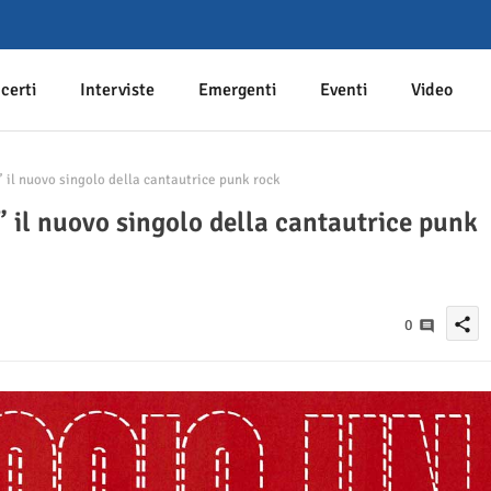
certi
Interviste
Emergenti
Eventi
Video
” il nuovo singolo della cantautrice punk rock
” il nuovo singolo della cantautrice punk
share
0