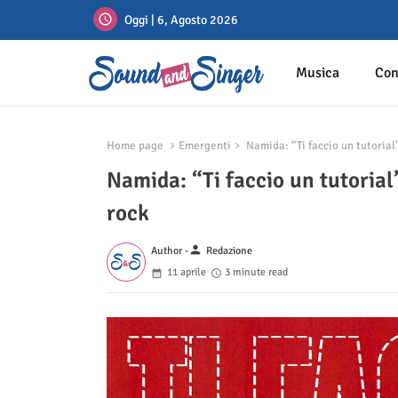
Oggi | 6, Agosto 2026
Musica
Con
Home page
Emergenti
Namida: “Ti faccio un tutorial
Namida: “Ti faccio un tutorial
rock
person
Author -
Redazione
11 aprile
3 minute read