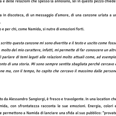
ta e delle relazioni che spesso la annoiano, lei in questo pezzo chiede
ta in discoteca, di un messaggio d’amore, di una canzone urlata a u
.
ido e per chi, come Namida, si nutre di emozioni forti.
scritto questa canzone mi sono divertita e il testo e uscito come foss
 molto del mio carattere, infatti, mi permette di far conoscere un altr
i parlare di temi legati alle relazioni molto attuali come, ad esempio
cconto di una storia. Mi sono sempre sentita sbagliata perché cercavo 
ne ma, con il tempo, ho capito che cercavo il massimo dalle person
ato da Alessandro Sangiorgi, è fresco e travolgente. In una location ch
ida, con sfrontatezza racconta le sue emozioni. Energia, colori 
che permettono a Namida di lanciare una sfida al suo pubblico: “provat