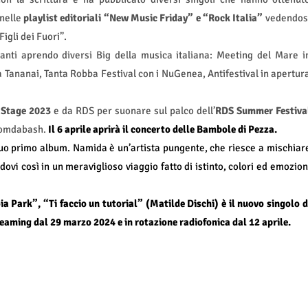
 nelle
playlist editoriali “New Music Friday” e “Rock Italia”
vedendos
igli dei Fuori”.
tanti aprendo diversi Big della musica italiana: Meeting del Mare i
 Tananai, Tanta Robba Festival con i NuGenea, Antifestival in apertur
 Stage 2023
e da RDS per suonare sul palco dell’
RDS Summer Festiva
Boomdabash.
Il 6 aprile aprirà il concerto delle Bambole di Pezza.
uo primo album. Namida è un’artista pungente, che riesce a mischiar
ovi così in un meraviglioso viaggio fatto di istinto, colori ed emozion
a Park”, “Ti faccio un tutorial” (Matilde Dischi) è il nuovo singolo d
reaming dal 29 marzo 2024 e in rotazione radiofonica dal 12 aprile.