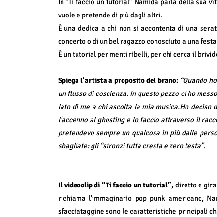
In “Ti faccio un tutorial” Namida parla della sua vi
vuole e pretende di più dagli altri.
È una dedica a chi non si accontenta di una sera
concerto o di un bel ragazzo conosciuto a una festa
È un tutorial per menti ribelli, per chi cerca il briv
Spiega
l'artista a proposito del brano:
“
Quando ho 
un flusso di coscienza. In questo pezzo ci ho messo
lato di me a chi ascolta la mia musica.Ho deciso d
l’accenno al ghosting e lo faccio attraverso il ra
pretendevo sempre un qualcosa in più dalle perso
sbagliate: gli “stronzi tutta cresta e zero testa”.
Il videoclip di “Ti faccio un tutorial”,
diretto e gir
richiama l’immaginario pop punk americano, Nam
sfacciataggine sono le caratteristiche principali 