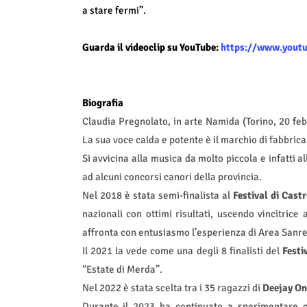
a stare fermi”.
Guarda il videoclip su YouTube:
https://www.yout
Biografia
Claudia Pregnolato, in arte Namida (Torino, 20 fe
La sua voce calda e potente è il marchio di fabbric
Si avvicina alla musica da molto piccola e infatti al
ad alcuni concorsi canori della provincia.
Nel 2018 è stata semi-finalista al
Festival di Cast
nazionali con ottimi risultati, uscendo vincitrice 
affronta con entusiasmo l’esperienza di Area Sanre
Il 2021 la vede come una degli 8 finalisti del
Festi
“Estate di Merda”.
Nel 2022 è stata scelta tra i 35 ragazzi di
Deejay On
Durante il 2023 ha continuato a sperimentare co