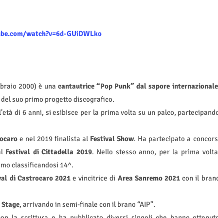
ube.com/watch?v=6d-GUiDWLko
bbraio 2000) è una
cantautrice “Pop Punk” dal sapore internazionale
a del suo primo progetto discografico.
l’età di 6 anni, si esibisce per la prima volta su un palco, partecipand
rocaro
e nel 2019 finalista al
Festival Show
. Ha partecipato a concors
al
Festival di Cittadella 2019
. Nello stesso anno, per la prima volta
mo classificandosi 14^.
val di Castrocaro 2021
e vincitrice di
Area Sanremo 2021
con il bran
 Stage
, arrivando in semi-finale con il brano “AIP”.
n la scrittura e ha pubblicato diversi singoli che hanno ottenut