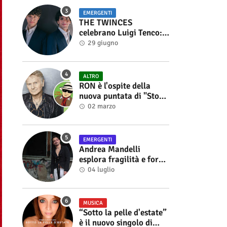
EMERGENTI
THE TWINCES
celebrano Luigi Tenco:
fuori singolo e video di
29 giugno
“Vedrai Vedrai”
ALTRO
RON è l'ospite della
nuova puntata di "Storie
di Musica", in onda sul
02 marzo
canale YouTube di
Alberto Salerno
EMERGENTI
Andrea Mandelli
esplora fragilità e forza
nel videoclip di “Sofia”
04 luglio
MUSICA
“Sotto la pelle d'estate”
è il nuovo singolo di