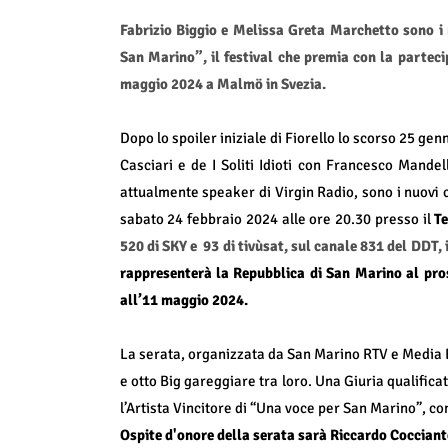
Fabrizio Biggio e Melissa Greta Marchetto sono i 
San Marino”, il festival che premia con la parteci
maggio 2024 a Malmö in Svezia.
Dopo lo spoiler iniziale di Fiorello lo scorso 25 genn
Casciari e de I Soliti Idioti con Francesco Mandel
attualmente speaker di Virgin Radio, sono i nuovi 
sabato 24 febbraio 2024 alle ore 20.30 presso il
Te
520 di SKY e
93 di tivùsat, sul canale 831 del DDT,
rappresenterà la Repubblica di San Marino al pro
all’11 maggio 2024.
La serata, organizzata da San Marino RTV e Media E
e otto Big gareggiare tra loro. Una Giuria qualifica
l’Artista Vincitore di “Una voce per San Marino”, con
Ospite d'onore della serata sarà Riccardo Cocciant