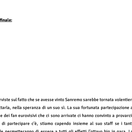
finale:
terviste sul fatto che se avesse vinto Sanremo sarebbe tornata volentier
arla, nella speranza di un suo sì. La sua fortunata partecipazione 
e dei fan eurovisivi che ci sono arrivate ci hanno convinto a provarci
di partecipare c'è, stiamo capendo insieme al suo staff se i tant
 le permetteranno di essere a tutti gli effetti l'ottavo big in gara. L