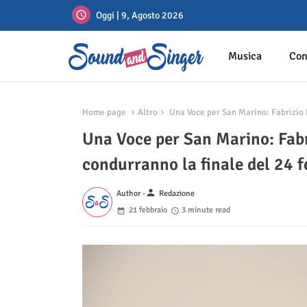
Oggi | 9, Agosto 2026
Musica
Con
Home page
Altro
Una Voce per San Marino: Fabrizio 
Una Voce per San Marino: Fabr
condurranno la finale del 24 f
person
Author -
Redazione
21 febbraio
3 minute read