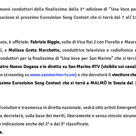
nuovi conduttori della finalissima della 3^ edizione di “Una Voce pe
pazione al prossimo Eurovision Song Contest che si terrà dal 7 all'1
aio, è ufficiale:
Fabrizio Biggio,
volto di Viva Rai 2 con Fiorello e Maur
li, e
Melissa Greta Marchetto,
conduttrice televisiva e radiofonica 
conduttori per la finalissima di “Una Voce per San Marino” che si terr
atro Nuovo Dogana e in diretta su San Marino RTV (visibile sui canal
 in streaming su
www.sanmarinortv.sm
) e che decreterà il
vincitore ch
ssimo Eurovision Song Contest che si terrà a MALMÖ in Svezia dal 
volution e trasmessa in diretta nazionale, vedrà otto artisti Emergent
ta decreterà, sulla base dei meriti, liberamente e senza vincolo alcuno
 indicazione anche del 2° e dal 3° classificato.
e.