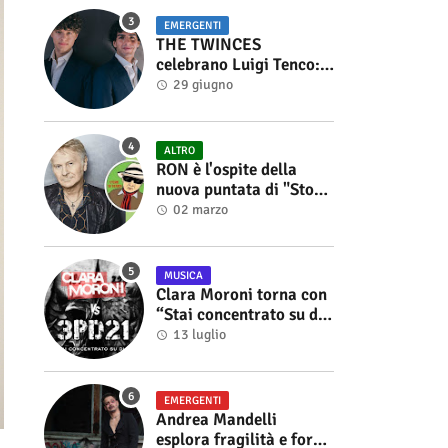
EMERGENTI
THE TWINCES
celebrano Luigi Tenco:
fuori singolo e video di
29 giugno
“Vedrai Vedrai”
ALTRO
RON è l'ospite della
nuova puntata di "Storie
di Musica", in onda sul
02 marzo
canale YouTube di
Alberto Salerno
MUSICA
Clara Moroni torna con
“Stai concentrato su di
me”, il nuovo singolo
13 luglio
feat. 3PD21
EMERGENTI
Andrea Mandelli
esplora fragilità e forza