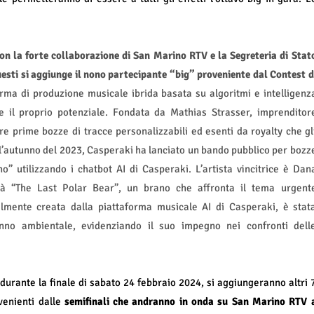
on la forte collaborazione di San Marino RTV e la Segreteria di Stat
uesti si aggiunge il nono partecipante “big” proveniente dal Contest d
rma di produzione musicale ibrida basata su algoritmi e intelligenz
re il proprio potenziale. Fondata da Mathias Strasser, imprenditor
are prime bozze di tracce personalizzabili ed esenti da royalty che gl
l’autunno del 2023, Casperaki ha lanciato un bando pubblico per bozz
” utilizzando i chatbot AI di Casperaki. L’artista vincitrice è Dan
erà “The Last Polar Bear”, un brano che affronta il tema urgent
almente creata dalla piattaforma musicale AI di Casperaki, è stat
nno ambientale, evidenziando il suo impegno nei confronti dell
o durante la finale di sabato 24 febbraio 2024, si aggiungeranno altri 
venienti dalle
semifinali che andranno in onda su San Marino RTV 