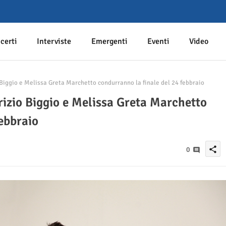
certi
Interviste
Emergenti
Eventi
Video
Biggio e Melissa Greta Marchetto condurranno la finale del 24 febbraio
izio Biggio e Melissa Greta Marchetto
ebbraio
share
0