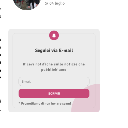
nel videoclip di “Sofia”
04 luglio
r
1
o
e
Seguici via E-mail
à
i
Ricevi notifiche sulle notizie che
pubblichiamo
e
7
i
* Promettiamo di non inviare spam!
,