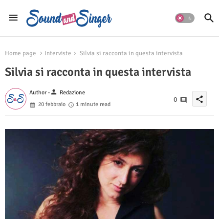
Home page
Interviste
Silvia si racconta in questa intervista
Silvia si racconta in questa intervista
person
Author -
Redazione
share
0
20 febbraio
1 minute read